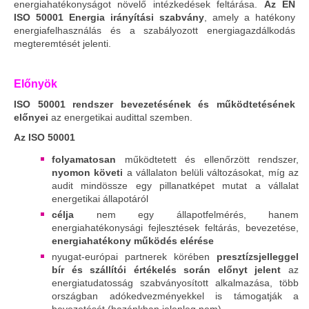
energiahatékonyságot növelő intézkedések feltárása.
Az EN
ISO 50001 Energia irányítási szabvány
, amely a hatékony
energiafelhasználás és a szabályozott energiagazdálkodás
megteremtését jelenti.
Előnyök
ISO 50001 rendszer bevezetésének és működtetésének
előnyei
az energetikai audittal szemben.
Az ISO 50001
folyamatosan
működtetett és ellenőrzött rendszer,
nyomon követi
a vállalaton belüli változásokat, míg az
audit mindössze egy pillanatképet mutat a vállalat
energetikai állapotáról
célja
nem egy állapotfelmérés, hanem
energiahatékonysági fejlesztések feltárás, bevezetése,
energiahatékony működés elérése
nyugat-európai partnerek körében
presztízsjelleggel
bír és szállítói értékelés során előnyt jelent
az
energiatudatosság szabványosított alkalmazása, több
országban adókedvezményekkel is támogatják a
bevezetését (hazánkban jelenleg nem)