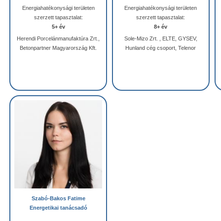
Energiahatékonysági területen
Energiahatékonysági területen
szerzett tapasztalat:
szerzett tapasztalat:
5+ év
8+ év
Herendi Porcelánmanufaktúra Zrt.,
Sole-Mizo Zrt. , ELTE, GYSEV,
Betonpartner Magyarország Kft.
Hunland cég csoport, Telenor
Szabó-Bakos Fatime
Energetikai tanácsadó