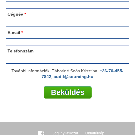
Cégnév
*
E-mail
*
Telefonszám
További információk: Táboriné Soós Krisztina,
+36-70-455-
7842
,
audit@sourcing.hu
Jogi nyilatkozat
Oldaltérkép