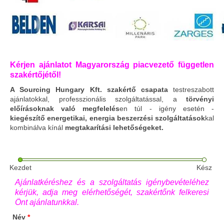
Kérjen ajánlatot Magyarország piacvezető független
szakértőjétől!
A Sourcing Hungary Kft. szakértő csapata
testreszabott
ajánlatokkal, professzionális szolgáltatással, a
törvényi
előírásoknak való megfelelés
en túl - igény esetén -
kiegészítő energetikai, energia beszerzési szolgáltatások
kal
kombinálva kínál
megtakarítási lehetőségeket.
Kezdet
Kész
Ajánlatkéréshez és a szolgáltatás igénybevételéhez
kérjük, adja meg elérhetőségét, szakértőnk felkeresi
Önt ajánlatunkkal.
Név
*