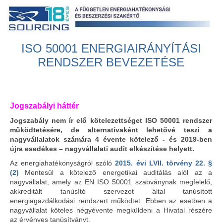
Ugrás a tartalomra
ISO 50001 ENERGIAIRÁNYÍTÁSI
RENDSZER BEVEZETÉSE
Jogszabályi háttér
Jogszabály nem ír elő kötelezettséget ISO 50001 rendszer
működtetésére, de alternatívaként lehetővé teszi a
nagyvállalatok számára 4 évente kötelező - és 2019-ben
újra esedékes – nagyvállalati audit elkészítése helyett.
Az energiahatékonyságról szóló
2015. évi LVII. törvény 22. §
(2)
Mentesül a kötelező energetikai auditálás alól az a
nagyvállalat, amely az EN ISO 50001 szabványnak megfelelő,
akkreditált tanúsító szervezet által tanúsított
energiagazdálkodási rendszert működtet. Ebben az esetben a
nagyvállalat köteles négyévente megküldeni a Hivatal részére
az érvényes tanúsítványt.