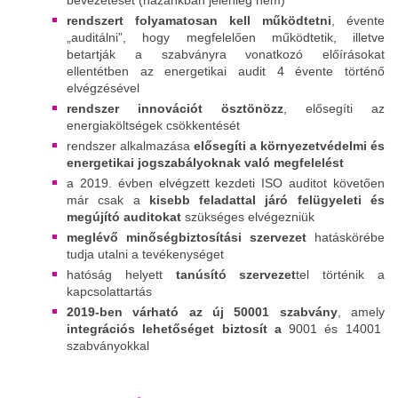
rendszert folyamatosan kell működtetni
, évente
„auditálni”, hogy megfelelően működtetik, illetve
betartják a szabványra vonatkozó előírásokat
ellentétben az energetikai audit 4 évente történő
elvégzésével
rendszer innovációt ösztönözz
, elősegíti az
energiaköltségek csökkentését
rendszer alkalmazása
elősegíti a környezetvédelmi és
energetikai jogszabályoknak való megfelelést
a 2019. évben elvégzett kezdeti ISO auditot követően
már csak a
kisebb feladattal járó felügyeleti és
megújító auditokat
szükséges elvégezniük
meglévő minőségbiztosítási szervezet
hatáskörébe
tudja utalni a tevékenységet
hatóság helyett
tanúsító szervezet
tel történik a
kapcsolattartás
2019-ben várható az új 50001 szabvány
, amely
integrációs lehetőséget biztosít a
9001 és 14001
szabványokkal