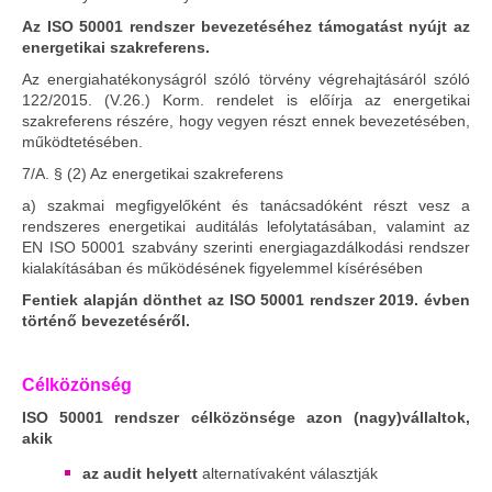
Az ISO 50001 rendszer bevezetéséhez támogatást nyújt az
energetikai szakreferens.
Az energiahatékonyságról szóló törvény végrehajtásáról szóló
122/2015. (V.26.) Korm. rendelet is előírja az energetikai
szakreferens részére, hogy vegyen részt ennek bevezetésében,
működtetésében.
7/A. § (2) Az energetikai szakreferens
a) szakmai megfigyelőként és tanácsadóként részt vesz a
rendszeres energetikai auditálás lefolytatásában, valamint az
EN ISO 50001 szabvány szerinti energiagazdálkodási rendszer
kialakításában és működésének figyelemmel kísérésében
Fentiek alapján dönthet az ISO 50001 rendszer 2019. évben
történő bevezetéséről.
Célközönség
ISO 50001 rendszer célközönsége azon (nagy)vállaltok,
akik
az audit helyett
alternatívaként választják