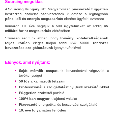
Sourcing megoldás
A
Sourcing Hungary Kft.
Magyarország
piacvezető független
beszerzési szakértő szervezetének küldetése a legnagyobb
pénz, idő és energia megtakarítás
elérése ügyfelei számára.
Immáron
10. éve
segítjük
4 500 ügyfelünket
az eddig
45
milliárd forint megtakarítás
elérésében.
Szívesen segítünk abban, hogy
törvényi kötelezettségének
teljes körűen
eleget tudjon tenni
ISO 50001 rendszer
bevezetése szolgáltatásunk
igénybevételével.
Előnyök, amit nyújtunk:
Saját mérnök csapat
unk bevonásával végezzük a
tevékenységet
50 fős alkalmazotti létszám
Professzionális szolgáltatást
nyújtunk
szakértőinkkel
Független
szakértői pozíció
100%-ban magyar
tulajdonú vállalat
Piacvezető
energetikai és beszerzési szolgáltató
10. éve folyamatos fejlődés