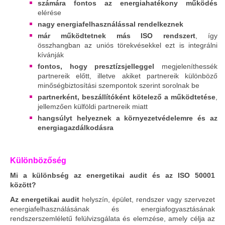
számára fontos az energiahatékony működés
elérése
nagy energiafelhasználással rendelkeznek
már működtetnek más ISO rendszert
, így
összhangban az uniós törekvésekkel ezt is integrálni
kívánják
fontos, hogy presztízsjelleggel
megjeleníthessék
partnereik előtt, illetve akiket partnereik különböző
minőségbiztosítási szempontok szerint sorolnak be
partnerként, beszállítóként kötelező a működtetése
,
jellemzően külföldi partnereik miatt
hangsúlyt helyeznek a környezetvédelemre és az
energiagazdálkodásra
Különbözőség
Mi a különbség az energetikai audit és az ISO 50001
között?
Az energetikai audit
helyszín, épület, rendszer vagy szervezet
energiafelhasználásának és energiafogyasztásának
rendszerszemléletű felülvizsgálata és elemzése, amely célja az