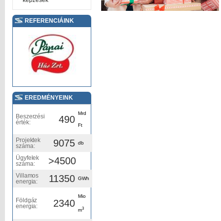
képzések
REFERENCIÁINK
EREDMÉNYEINK
Mrd
Beszerzési
490
érték:
Ft
Projektek
9075
db
száma:
Ügyfelek
>4500
száma:
Villamos
11350
GWh
energia:
Mio
Földgáz
2340
energia:
3
m