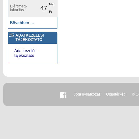
Mrd
Elért meg-
47
takarítás:
Ft
Bővebben ...
ADATKEZELÉSI
TÁJÉKOZTATÓ
Adatkezelési
tájékoztató
Jogi nyilatkozat
Oldaltérkép
© Co