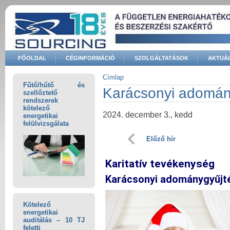
Ugrás a tartalomra
FŐOLDAL
CÉGINFORMÁCIÓ
SZOLGÁLTATÁSOK
AKTUÁL
Keresés űrlap
Címlap
Fűtő/hűtő és
Jelenlegi hely
Karácsonyi adomán
szellőztető
rendszerek
kötelező
2024. december 3., kedd
energetikai
felülvizsgálata
Előző hír
Karitatív tevékenység
Karácsonyi adománygyűjt
Kötelező
energetikai
auditálás – 10 TJ
feletti