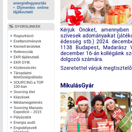
energiafogyasztás
• Díjmentes online
tájékoztató
GYORSLINKEK
Kérjük Önöket, amennyiben 
szívesek adományaikat (játékok
Regisztráció
édesség stb.) 2024. december
Esettanulmányok
1138 Budapest, Madarász Vi
Kiemelt területek
Referenciák
december 16-án kollégáink sz
EKR tájékoztató
dolgozói számára.
EKR GYIK
Szeretettel várjuk megtisztel
Közbeszerzés
Társadalmi
felelősségvállalás
SOURCING a TOP
MikulásGyár
100-ban
Sourcing élet
Képzések
Médiamegjelenés
Sourcing Manaslu
Expedíció – 2015
Pályázatok
Energia audit
Engedélyezett