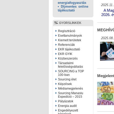
energiafogyasztás
2025.11.
• Díjmentes online
tájékoztató
A Mag
2026. é
GYORSLINKEK
MEGHÍVÓ 
Regisztráció
Esettanulmányok
2025.08.
Kiemelt területek
Referenciák
EKR tájékoztató
EKR GYIK
Közbeszerzés
Társadalmi
felelősségvállalás
SOURCING a TOP
100-ban
Megjelent
Sourcing élet
Képzések
Médiamegjelenés
Sourcing Manaslu
Expedíció – 2015
Pályázatok
Energia audit
Engedélyezett