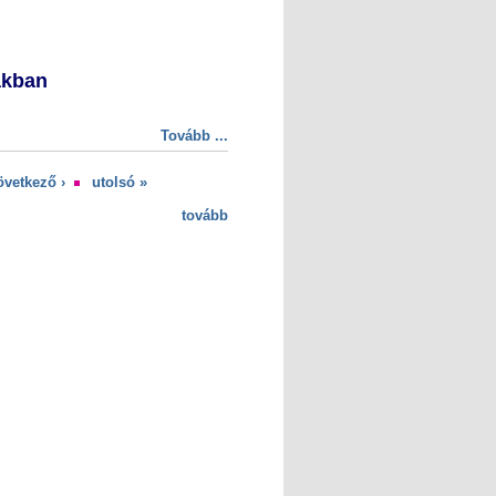
ákban
Tovább ...
övetkező ›
utolsó »
tovább