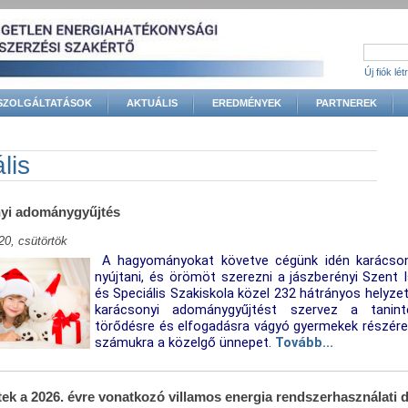
Új fiók lé
SZOLGÁLTATÁSOK
AKTUÁLIS
EREDMÉNYEK
PARTNEREK
gi hely
lis
yi adománygyűjtés
20, csütörtök
A hagyományokat követve cégünk idén karácsony
nyújtani, és örömöt szerezni a jászberényi Szent I
és Speciális Szakiskola közel 232 hátrányos helyzet
karácsonyi adománygyűjtést szervez a tanint
törődésre és elfogadásra vágyó gyermekek részére,
számukra a közelgő ünnepet.
Tovább...
ek a 2026. évre vonatkozó villamos energia rendszerhasználati d