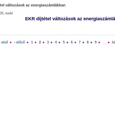
tel változások az energiaszámlákban
05, kedd
EKR díjtétel változások az energiaszáml
« első
‹ előző
1
2
3
4
5
6
7
8
9
…
k