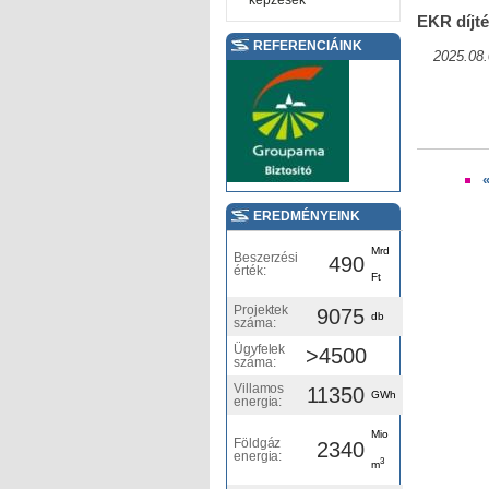
képzések
EKR díjté
REFERENCIÁINK
2025.08.
Oldalak
EREDMÉNYEINK
Mrd
Beszerzési
490
érték:
Ft
Projektek
9075
db
száma:
Ügyfelek
>4500
száma:
Villamos
11350
GWh
energia:
Mio
Földgáz
2340
energia:
3
m