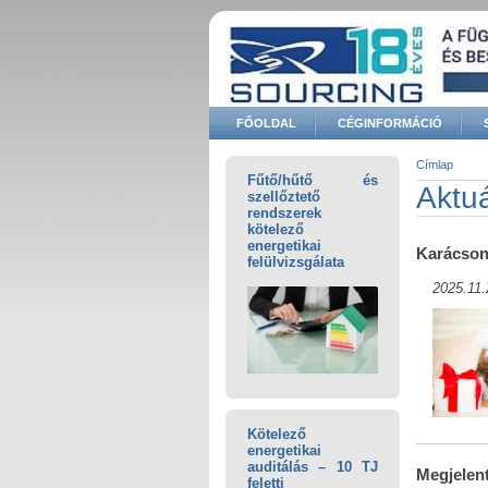
Ugrás a tartalomra
FŐOLDAL
CÉGINFORMÁCIÓ
Keresés űrlap
Címlap
Fűtő/hűtő és
Jelenle
Aktuá
szellőztető
rendszerek
kötelező
energetikai
Karácson
felülvizsgálata
2025.11.
Kötelező
energetikai
auditálás – 10 TJ
Megjelent
feletti