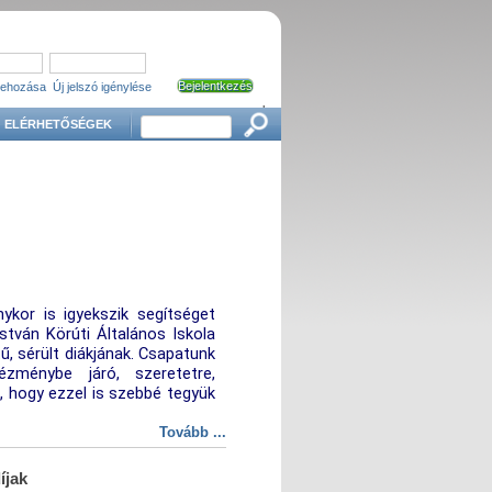
trehozása
Új jelszó igénylése
'
Keresés
ELÉRHETŐSÉGEK
kor is igyekszik segítséget
stván Körúti Általános Iskola
ű, sérült diákjának. Csapatunk
ézménybe járó, szeretetre,
 hogy ezzel is szebbé tegyük
Tovább ...
íjak