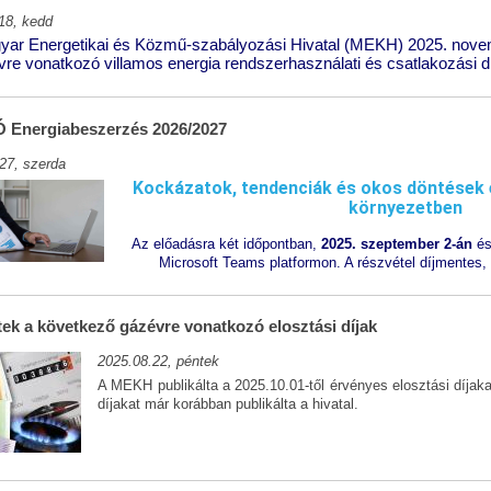
18, kedd
yar Energetikai és Közmű-szabályozási Hivatal (MEKH) 2025. novem
vre vonatkozó villamos energia rendszerhasználati és csatlakozási dí
Energiabeszerzés 2026/2027
27, szerda
Kockázatok, tendenciák és okos döntések 
környezetben
Az előadásra két időpontban,
2025. szeptember 2-án
é
Microsoft Teams platformon. A részvétel díjmentes, 
ek a következő gázévre vonatkozó elosztási díjak
2025.08.22, péntek
A MEKH publikálta a 2025.10.01-től érvényes elosztási díjakat.
díjakat már korábban publikálta a hivatal.