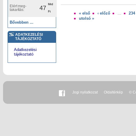
Mrd
Elért meg-
47
takarítás:
Ft
« első
‹ előző
…
234
Oldalak
utolsó »
Bővebben ...
ADATKEZELÉSI
TÁJÉKOZTATÓ
Adatkezelési
tájékoztató
Jogi nyilatkozat
Oldaltérkép
© Co