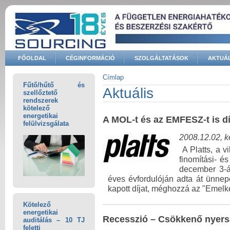
Ugrás a tartalomra
FŐOLDAL
CÉGINFORMÁCIÓ
SZOLGÁLTATÁSOK
AKTUÁL
Keresés űrlap
Címlap
Fűtő/hűtő és
Jelenlegi hely
Aktuális
szellőztető
rendszerek
kötelező
energetikai
A MOL-t és az EMFESZ-t is dí
felülvizsgálata
2008.12.02, 
A Platts, a v
finomítási- é
december 3-á
éves évfordulóján adta át ünne
kapott díjat, méghozzá az "Emelke
Kötelező
energetikai
Recesszió – Csökkenő nyers
auditálás – 10 TJ
feletti