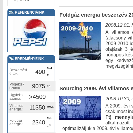
képzések
REFERENCIÁINK
Földgáz energia beszerzés 2
2008.12.01, 
A villamos 
(alacsony vil
2009-2010 id
olajárak 3 
hónapos kése
EREDMÉNYEINK
egy kedvező
megvizsgálni
Mrd
Beszerzési
490
érték:
Ft
Projektek
9075
db
Sourcing 2009. évi villamos 
száma:
Ügyfelek
>4500
2008.10.30, 
száma:
A 2009. évi 
Villamos
11350
GWh
energia:
csak most in
Ft) mennyi
Mio
Földgáz
2340
alkalmazo
energia:
3
m
optimalizáljuk a 2009. évi villamo