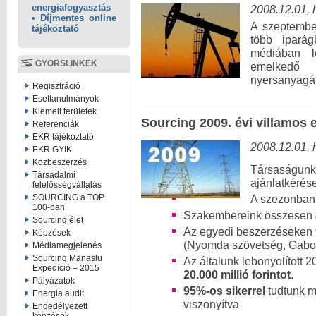
energiafogyasztás
2008.12.01, 
• Díjmentes online
A szeptembe
tájékoztató
több iparág
médiában le
GYORSLINKEK
emelkedő 
nyersanyagár
Regisztráció
Esettanulmányok
Kiemelt területek
Sourcing 2009. évi villamos 
Referenciák
EKR tájékoztató
2008.12.01, 
EKR GYIK
Közbeszerzés
Társaságun
Társadalmi
ajánlatkérése
felelősségvállalás
SOURCING a TOP
A szezonban 
100-ban
Szakembereink összesen
Sourcing élet
Az egyedi beszerzéseken t
Képzések
(Nyomda szövetség, Gabona
Médiamegjelenés
Sourcing Manaslu
Az általunk lebonyolított 
Expedíció – 2015
20.000 millió forintot
.
Pályázatok
95%-os sikerrel
tudtunk m
Energia audit
viszonyítva
Engedélyezett