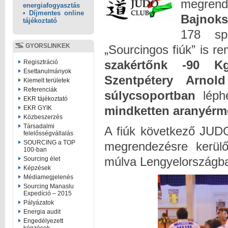
megrend
energiafogyasztás
• Díjmentes online
Bajnok
tájékoztató
178 spo
GYORSLINKEK
„Sourcingos fiúk” is r
szakértőnk -90 K
Regisztráció
Esettanulmányok
Szentpétery Arnol
Kiemelt területek
Referenciák
súlycsoportban
léphe
EKR tájékoztató
mindketten aranyérme
EKR GYIK
Közbeszerzés
Társadalmi
A fiúk következő JUD
felelősségvállalás
SOURCING a TOP
megrendezésre kerül
100-ban
múlva Lengyelországba
Sourcing élet
Képzések
Médiamegjelenés
Sourcing Manaslu
Expedíció – 2015
Pályázatok
Energia audit
Engedélyezett