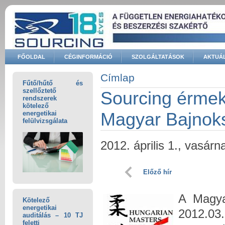
Ugrás a tartalomra
FŐOLDAL
CÉGINFORMÁCIÓ
SZOLGÁLTATÁSOK
AKTUÁL
Keresés űrlap
Címlap
Fűtő/hűtő és
Jelenlegi hely
szellőztető
Sourcing érmek
rendszerek
kötelező
Magyar Bajnok
energetikai
felülvizsgálata
2012. április 1., vasárn
Előző hír
A Magya
Kötelező
energetikai
2012.0
auditálás – 10 TJ
feletti