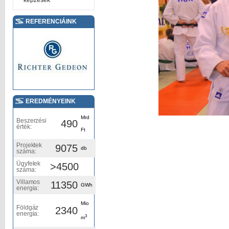
képzések
REFERENCIÁINK
EREDMÉNYEINK
Mrd
Beszerzési
490
érték:
Ft
Projektek
9075
db
száma:
Ügyfelek
>4500
száma:
Villamos
11350
GWh
energia:
Mio
Földgáz
2340
energia:
3
m