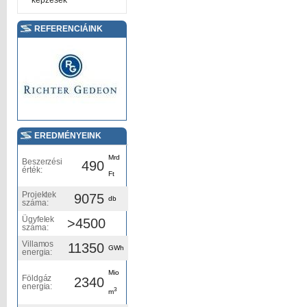
képzések
REFERENCIÁINK
EREDMÉNYEINK
Mrd
Beszerzési
490
érték:
Ft
Projektek
9075
db
száma:
Ügyfelek
>4500
száma:
Villamos
11350
GWh
energia:
Mio
Földgáz
2340
energia:
3
m