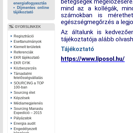
betegségek megelőzésére.
energiafogyasztás
mind az a kollégák, mi
• Díjmentes online
tájékoztató
számokban is mérethe
egészségmegőrzés a legjo
GYORSLINKEK
Az általunk is kedvezőe
Regisztráció
tájékoztatója
alább
olvash
Esettanulmányok
Kiemelt területek
Tájékoztató
Referenciák
https://www.liposol.hu/
EKR tájékoztató
EKR GYIK
Közbeszerzés
Társadalmi
felelősségvállalás
SOURCING a TOP
100-ban
Sourcing élet
Képzések
Médiamegjelenés
Sourcing Manaslu
Expedíció – 2015
Pályázatok
Energia audit
Engedélyezett