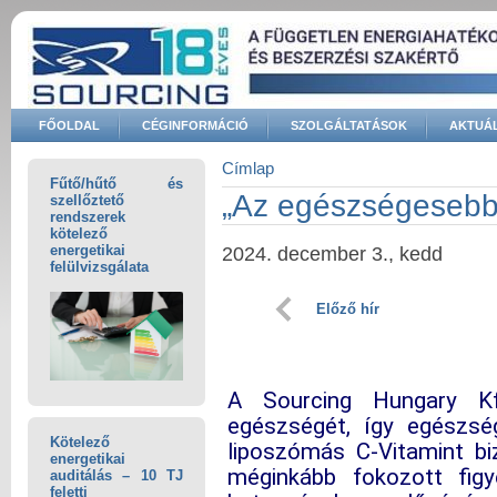
Ugrás a tartalomra
FŐOLDAL
CÉGINFORMÁCIÓ
SZOLGÁLTATÁSOK
AKTUÁL
Keresés űrlap
Címlap
Fűtő/hűtő és
Jelenlegi hely
„Az egészségesebb 
szellőztető
rendszerek
kötelező
energetikai
2024. december 3., kedd
felülvizsgálata
Előző hír
A Sourcing Hungary Kf
egészségét, így egészs
Kötelező
liposzómás C-Vitamint bi
energetikai
méginkább fokozott fig
auditálás – 10 TJ
feletti