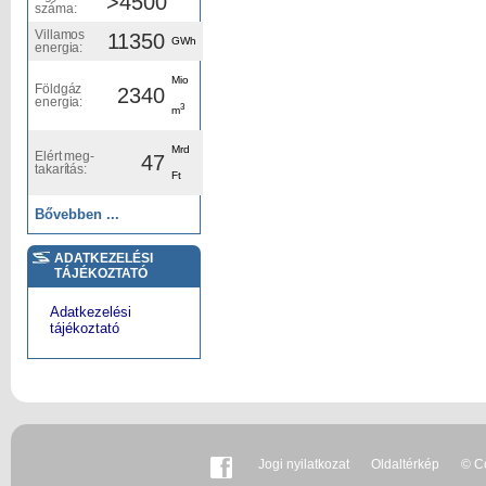
>4500
száma:
Villamos
11350
GWh
energia:
Mio
Földgáz
2340
energia:
3
m
Mrd
Elért meg-
47
takarítás:
Ft
Bővebben ...
ADATKEZELÉSI
TÁJÉKOZTATÓ
Adatkezelési
tájékoztató
Jogi nyilatkozat
Oldaltérkép
© Co