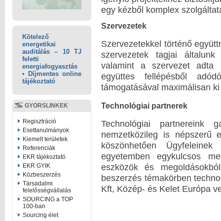
egy kézből komplex szolgáltatá
Szervezetek
Kötelező
Szervezetekkel történő együt
energetikai
auditálás – 10 TJ
szervezetek tagjai általunk b
feletti
valamint a szervezet adta 
energiafogyasztás
• Díjmentes online
együttes fellépésből adód
tájékoztató
támogatásával maximálisan ki
Technológiai partnerek
GYORSLINKEK
Regisztráció
Technológiai partnereink 
Esettanulmányok
nemzetközileg is népszerű 
Kiemelt területek
köszönhetően Ügyfeleinek 
Referenciák
egyetemben egykulcsos mego
EKR tájékoztató
eszközök és megoldásokból 
EKR GYIK
Közbeszerzés
beszerzés témakörben technoló
Társadalmi
Kft, Közép- és Kelet Európa v
felelősségvállalás
SOURCING a TOP
100-ban
Sourcing élet