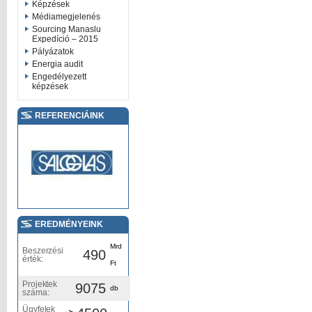
Képzések
Médiamegjelenés
Sourcing Manaslu
Expedíció – 2015
Pályázatok
Energia audit
Engedélyezett
képzések
REFERENCIÁINK
EREDMÉNYEINK
Mrd
Beszerzési
490
érték:
Ft
Projektek
9075
db
száma:
Ügyfelek