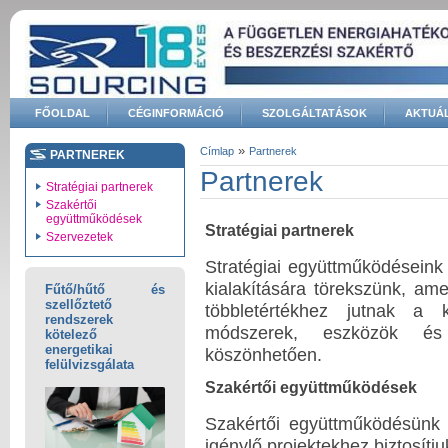
Ugrás a tartalomra
FŐOLDAL
CÉGINFORMÁCIÓ
SZOLGÁLTATÁSOK
AKTUÁL
Keresés űrlap
»
Címlap
Partnerek
PARTNEREK
Jelenlegi hely
Partnerek
Stratégiai partnerek
Szakértői
együttműködések
Stratégiai partnerek
Szervezetek
Stratégiai együttműködéseink
kialakítására törekszünk, a
Fűtő/hűtő és
szellőztető
többletértékhez jutnak a kü
rendszerek
módszerek, eszközök és t
kötelező
energetikai
köszönhetően.
felülvizsgálata
Szakértői együttműködések
Szakértői együttműködésünk 
igénylő projektekhez biztosítju