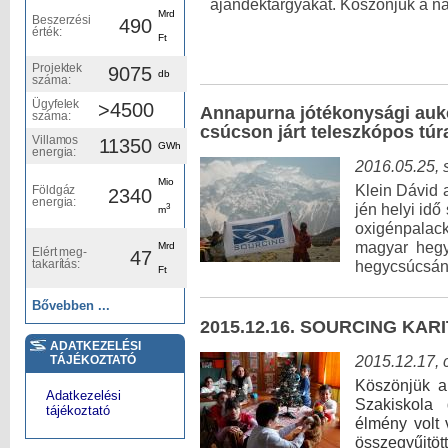
ajándéktárgyakat.
Köszönjük a na
Mrd
Beszerzési
490
érték:
Ft
Projektek
9075
db
száma:
Ügyfelek
>4500
Annapurna jótékonysági aukci
száma:
csúcson járt teleszkópos túr
Villamos
11350
GWh
energia:
2016.05.25, 
Mio
Klein Dávid 
Földgáz
2340
energia:
3
jén helyi id
m
oxigénpalac
magyar hegy
Mrd
Elért meg-
47
takarítás:
hegycsúcsá
Ft
Bővebben ...
2015.12.16. SOURCING KAR
ADATKEZELÉSI
2015.12.17, 
TÁJÉKOZTATÓ
Köszönjük a 
Adatkezelési
Szakiskola 
tájékoztató
élmény volt 
összegyűjtött