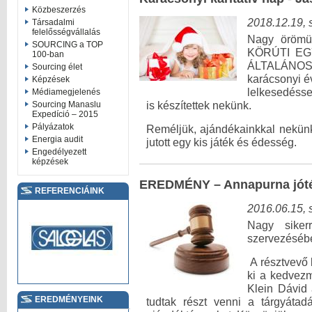
Közbeszerzés
2018.12.19, 
Társadalmi
felelősségvállalás
Nagy örömü
SOURCING a TOP
KÖRÚTI EG
100-ban
ÁLTALÁNOS
Sourcing élet
karácsonyi é
Képzések
lelkesedéssel
Médiamegjelenés
Sourcing Manaslu
is készítettek nekünk.
Expedíció – 2015
Pályázatok
Reméljük, ajándékainkkal nekünk
Energia audit
jutott egy kis játék és édesség.
Engedélyezett
képzések
EREDMÉNY – Annapurna jóték
REFERENCIÁINK
2016.06.15, 
Nagy siker
szervezéséb
A résztvevő l
ki a kedvez
Klein Dávid
EREDMÉNYEINK
tudtak részt venni a tárgyáta