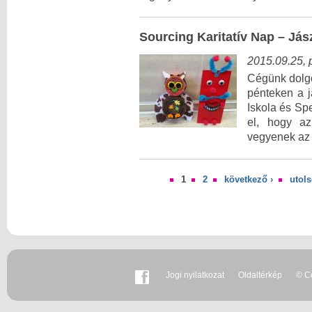
Sourcing Karitatív Nap – Já
2015.09.25, 
Cégünk dolgo
pénteken a j
Iskola és Sp
el, hogy az
vegyenek az 
1
2
következő ›
utols
Oldalak
Jogi nyilatkozat
Oldaltérkép
© Co