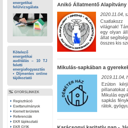
energetikai
Anikó Állatmentő Alapítvány
felülvizsgálata
2020.11.04, 
Csatlakozz
világnak! Tám
egy olyan áll
állat segítsé
összes kis sz
Kötelező
energetikai
auditálás – 10 TJ
feletti
Mikulás-sapkában a gyerekek
energiafogyasztás
• Díjmentes online
2019.11.04, 
tájékoztató
Ezúton kérj
pillanatoka
GYORSLINKEK
Mikulás egyi
sapkás fényk
Regisztráció
rátok, gyógy
Esettanulmányok
Kiemelt területek
Referenciák
EKR tájékoztató
Karácsonyi karitatív nap - J
EKR GYIK