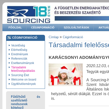
Ugrás a tartalomra
FŐOLDAL
CÉGINFORMÁCIÓ
SZOLGÁLTATÁSOK
AKTUÁL
Keresés űrlap
»
Címlap
Céginformáció
CÉGINFORMÁCIÓ
Jelenlegi hely
Társadalmi felelőss
Vezetőség
Elérhetőség
Eredmények
KARÁCSONYI ADOMÁNYGYŰJ
Referenciák
Esettanulmányok
2020.12.03, 
Társadalmi
felelősségvállalás
Tegyük együt
Sourcing Élet
A Sourcing-
Welcome on board
Ügyfélvélemények
Szent Istvá
Általános Is
helyzetű, sérült diákját. Ezzel i
Fűtő/hűtő és
is.
szellőztető
rendszerek
kötelező