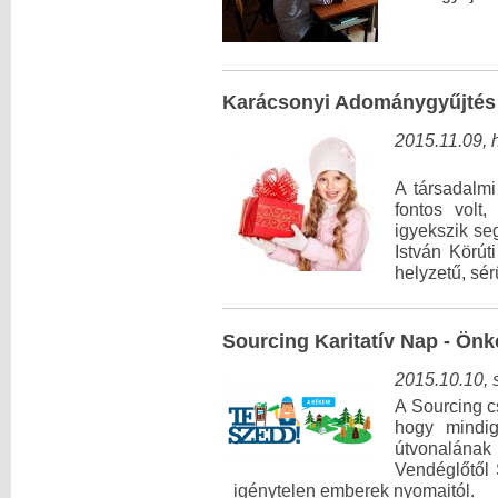
Karácsonyi Adománygyűjtés 
2015.11.09, 
A társadalmi
fontos volt
igyekszik seg
István Körút
helyzetű, sér
Sourcing Karitatív Nap - Ön
2015.10.10,
A Sourcing c
hogy mindi
útvonalána
Vendéglőtől S
igénytelen emberek nyomaitól.