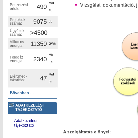
Mrd
Vizsgálati dokumentáció, j
Beszerzési
490
érték:
Ft
Projektek
9075
db
száma:
Ügyfelek
>4500
száma:
Villamos
11350
GWh
energia:
Mio
Földgáz
2340
energia:
3
m
Mrd
Elért meg-
47
takarítás:
Ft
Bővebben ...
ADATKEZELÉSI
TÁJÉKOZTATÓ
Adatkezelési
tájékoztató
A szolgáltatás előnyei: