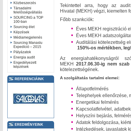
Közbeszerzés
Tekintettel arra, hogy az aud
Társadalmi
Hivatal (MEKH) végzi, kiemelten f
felelősségvállalás
SOURCING a TOP
Főbb szankciók:
100-ban
Sourcing élet
Éves MEKH regisztráció e
Képzések
Éves MEKH adatszolgáltat
Médiamegjelenés
Auditálási kötelezettség 
Sourcing Manaslu
Expedíció – 2015
150%-os mértékben, legfe
Pályázatok
Energia audit
Az energiahatékonyságról s
Engedélyezett
MEKH
2017.06.30-ig nem szab
képzések
kötelezettségének.
A szolgáltatás tartalmi elemei:
REFERENCIÁINK
Állapotfelmérés
Telephelyek ellenőrzése, 
Energetikai felmérés
Kapcsolatfelvétel, adatbe
Helyszíni bejárás, felméré
Adatok feldolgozása, kiér
EREDMÉNYEINK
Intézkedések, javaslatok 