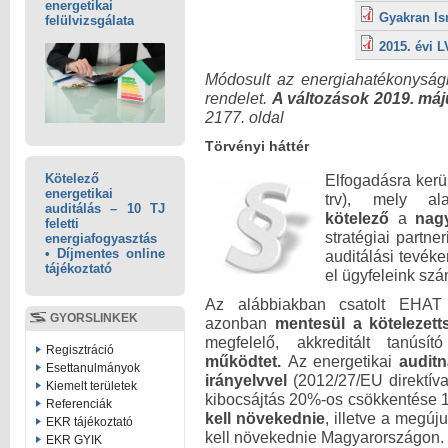
energetikai
Gyakran Is
felülvizsgálata
2015. évi L
Módosult az energiahatékonyságró
rendelet.
A változások 2019. máj
2177. oldal
Törvényi háttér
Kötelező
Elfogadásra kerü
energetikai
trv), mely al
auditálás – 10 TJ
kötelező
a
nag
feletti
stratégiai partne
energiafogyasztás
• Díjmentes online
auditálási tevéke
tájékoztató
el ügyfeleink szá
Az alábbiakban csatolt EHAT t
GYORSLINKEK
azonban
mentesül a kötelezett
megfelelő, akkreditált tanúsí
Regisztráció
működtet.
Az energetikai
audit
Esettanulmányok
irányelvvel
(2012/27/EU direktíva
Kiemelt területek
kibocsájtás 20%-os csökkentése 
Referenciák
kell növekednie
, illetve a megú
EKR tájékoztató
kell növekednie Magyarországon.
EKR GYIK