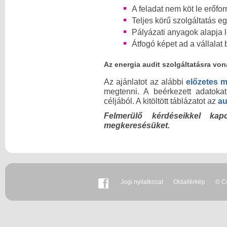
A feladat nem köt le erőfor
Teljes körű szolgáltatás e
Pályázati anyagok alapja 
Átfogó képet ad a vállalat
Az energia audit szolgáltatásra vo
Az ajánlatot az alábbi
előzetes m
megtenni. A beérkezett adatokat
céljából. A kitöltött táblázatot az
au
Felmerülő kérdéseikkel kap
megkeresésüket.
Jogi nyilatkozat
Oldaltérkép
© Co