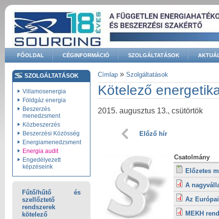
Ugrás a tartalomra
FŐOLDAL
CÉGINFORMÁCIÓ
SZOLGÁLTATÁSOK
AKTUÁL
Keresés űrlap
»
Címlap
Szolgáltatások
SZOLGÁLTATÁSOK
Jelenlegi hely
Kötelező energetika
Villamosenergia
Földgáz energia
Beszerzés
2015. augusztus 13., csütörtök
menedzsment
Közbeszerzés
Előző hír
Beszerzési Közösség
Energiamenedzsment
Energia audit
Csatolmány
Engedélyezett
képzéseink
Előzetes m
A nagyválla
Fűtő/hűtő és
Az Európai
szellőztető
rendszerek
MEKH rende
kötelező