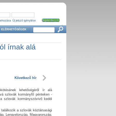
trehozása
Új jelszó igénylése
'
Keresés
ELÉRHETŐSÉGEK
l írnak alá
Következő hír
kötésének lehetőségéről ír alá
ová szlovák kormányfő pénteken -
e a szlovák kormányszóvivő keddi
 találkozik a szlovák köztársasági
zág, Lengyelország, Magyarország,