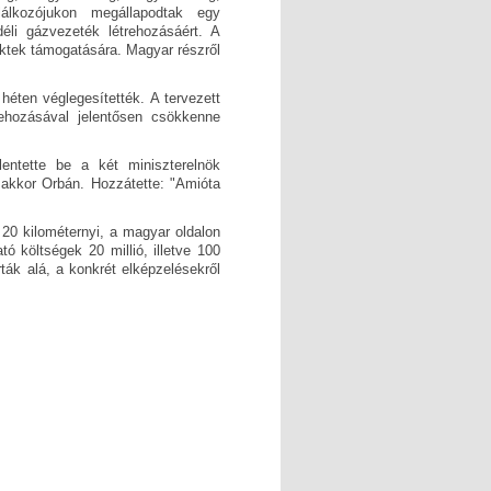
lálkozójukon megállapodtak egy
éli gázvezeték létrehozásáért. A
jektek támogatására. Magyar részről
héten véglegesítették. A tervezett
ehozásával jelentősen csökkenne
lentette be a két miniszterelnök
 akkor Orbán. Hozzátette: "Amióta
 20 kilométernyi, a magyar oldalon
ó költségek 20 millió, illetve 100
ták alá, a konkrét elképzelésekről