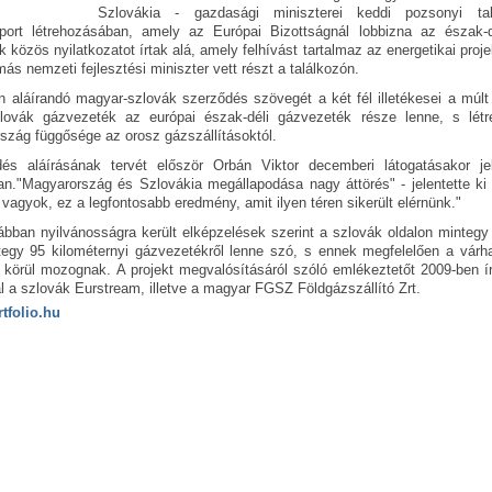
Szlovákia - gazdasági miniszterei keddi pozsonyi ta
ort létrehozásában, amely az Európai Bizottságnál lobbizna az észak-d
k közös nyilatkozatot írtak alá, amely felhívást tartalmaz az energetikai pro
más nemzeti fejlesztési miniszter vett részt a találkozón.
 aláírandó magyar-szlovák szerződés szövegét a két fél illetékesei a múlt 
lovák gázvezeték az európai észak-déli gázvezeték része lenne, s létr
szág függősége az orosz gázszállításoktól.
és aláírásának tervét először Orbán Viktor decemberi látogatásakor je
n."Magyarország és Szlovákia megállapodása nagy áttörés" - jelentette ki
 vagyok, ez a legfontosabb eredmény, amit ilyen téren sikerült elérnünk."
bban nyilvánosságra került elképzelések szerint a szlovák oldalon mintegy
egy 95 kilométernyi gázvezetékről lenne szó, s ennek megfelelően a várhat
ó körül mozognak. A projekt megvalósításáról szóló emlékeztetőt 2009-ben ír
l a szlovák Eurstream, illetve a magyar FGSZ Földgázszállító Zrt.
rtfolio.hu