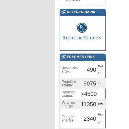
képzések
REFERENCIÁINK
EREDMÉNYEINK
Mrd
Beszerzési
490
érték:
Ft
Projektek
9075
db
száma:
Ügyfelek
>4500
száma:
Villamos
11350
GWh
energia:
Mio
Földgáz
2340
energia:
3
m