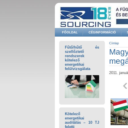
Ugrás a tartalomra
FŐOLDAL
CÉGINFORMÁCIÓ
Keresés űrlap
Címlap
Fűtő/hűtő és
Jelenle
Magya
szellőztető
rendszerek
megá
kötelező
energetikai
felülvizsgálata
2011. januá
Kötelező
energetikai
auditálás – 10 TJ
feletti