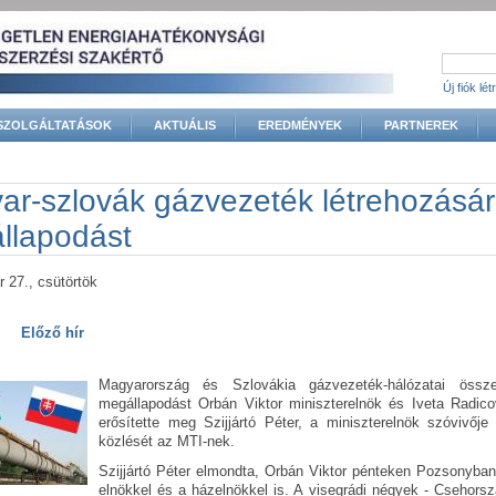
Új fiók lé
SZOLGÁLTATÁSOK
AKTUÁLIS
EREDMÉNYEK
PARTNEREK
gi hely
r-szlovák gázvezeték létrehozásáró
llapodást
r 27., csütörtök
Előző hír
Magyarország és Szlovákia gázvezeték-hálózatai össze
megállapodást Orbán Viktor miniszterelnök és Iveta Radic
erősítette meg Szijjártó Péter, a miniszterelnök szóvivőj
közlését az MTI-nek.
Szijjártó Péter elmondta, Orbán Viktor pénteken Pozsonyban
elnökkel és a házelnökkel is. A visegrádi négyek - Csehors