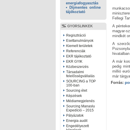
energiafogyasztás
• Díjmentes online
munkacsop
tájékoztató
minisztere
Fellegi Ta
A pénteken
GYORSLINKEK
magyar-sz
Regisztráció
mindkét or
Esettanulmányok
A szerződ
Kiemelt területek
Pozsonyba
Referenciák
hivatalban
EKR tájékoztató
A már korá
EKR GYIK
pedig mint
Közbeszerzés
millió eur
Társadalmi
már tárgya
felelősségvállalás
SOURCING a TOP
Forrás:
po
100-ban
Sourcing élet
Képzések
Médiamegjelenés
Sourcing Manaslu
Expedíció – 2015
Pályázatok
Energia audit
Engedélyezett