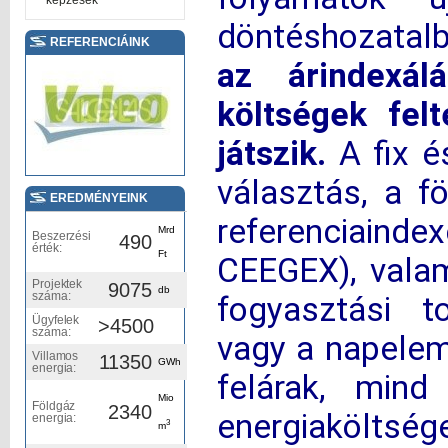
képzések
döntéshozatal
REFERENCIÁINK
az árindexál
költségek fel
játszik.
A fix és
választás, a f
EREDMÉNYEINK
referenciainde
Mrd
Beszerzési
490
érték:
Ft
CEEGEX), valam
Projektek
9075
db
száma:
fogyasztási t
Ügyfelek
>4500
száma:
vagy a napele
Villamos
11350
GWh
energia:
felárak, mind
Mio
Földgáz
2340
energiaköltsége
energia:
3
m