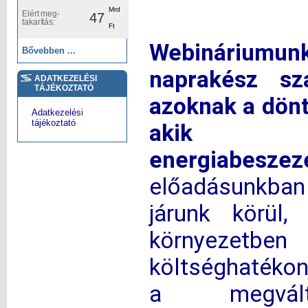
Mrd
Elért meg-
47
takarítás:
Ft
Webináriumu
Bővebben ...
naprakész sz
ADATKEZELÉSI
TÁJÉKOZTATÓ
azoknak a dön
Adatkezelési
tájékoztató
akik fel
energiabeszez
előadásunkban
járunk körül
környezetben 
költséghatékon
a megválto