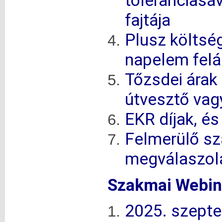
toleranciasá
fajtája
Plusz költsé
napelem felá
Tőzsdei árak
útvesztő vag
EKR díjak, é
Felmerülő s
megválaszol
Szakmai Webiná
2025. szepte