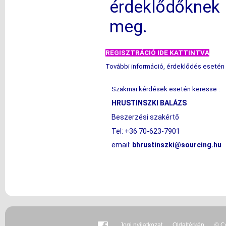
érdeklődőknek
meg.
REGISZTRÁCIÓ IDE KATTINTVA
További információ, érdeklődés esetén 
Szakmai kérdések esetén keresse :
HRUSTINSZKI BALÁZS
Beszerzési szakértő
Tel: +36 70-623-7901
email:
bhrustinszki@sourcing.hu
Jogi nyilatkozat
Oldaltérkép
© Co