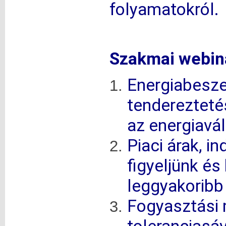
folyamatokról.
Szakmai webiná
Energiabesze
tenderezteté
az energiavá
Piaci árak, in
figyeljünk és
leggyakoribb
Fogyasztási