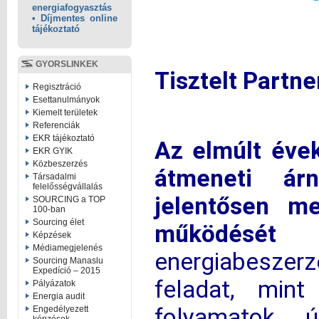
energiafogyasztás
• Díjmentes online
tájékoztató
GYORSLINKEK
Tisztelt Partn
Regisztráció
Esettanulmányok
Kiemelt területek
Referenciák
EKR tájékoztató
Az elmúlt éve
EKR GYIK
Közbeszerzés
átmeneti árn
Társadalmi
felelősségvállalás
jelentősen me
SOURCING a TOP
100-ban
Sourcing élet
működésé
Képzések
Médiamegjelenés
energiabeszerz
Sourcing Manaslu
Expedíció – 2015
feladat, mint
Pályázatok
Energia audit
folyamatok ú
Engedélyezett