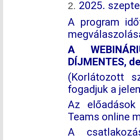
2025. szepte
A program idő
megválaszolása
A WEBINÁR
DÍJMENTES, de 
(Korlátozott 
fogadjuk a jele
Az előadások 
Teams online m
A csatlakozá