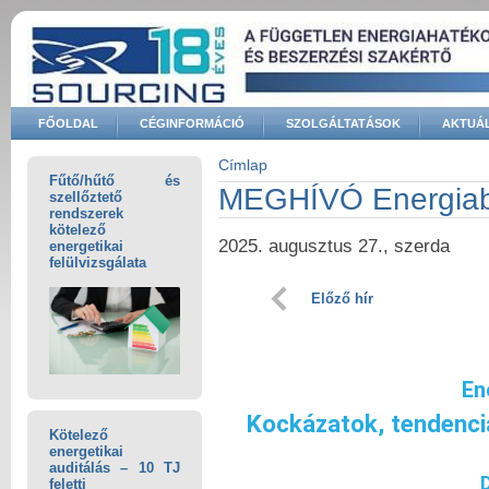
Ugrás a tartalomra
FŐOLDAL
CÉGINFORMÁCIÓ
SZOLGÁLTATÁSOK
AKTUÁL
Keresés űrlap
Címlap
Fűtő/hűtő és
Jelenlegi hely
MEGHÍVÓ Energiab
szellőztető
rendszerek
kötelező
2025. augusztus 27., szerda
energetikai
felülvizsgálata
Előző hír
En
Kockázatok, tendenci
Kötelező
energetikai
auditálás – 10 TJ
feletti