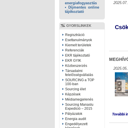
2025.07.
energiafogyasztás
• Díjmentes online
tájékoztató
GYORSLINKEK
Csök
Regisztráció
Esettanulmányok
Kiemelt területek
Referenciák
EKR tájékoztató
MEGHÍVÓ -
EKR GYIK
Közbeszerzés
2025.05.
Társadalmi
felelősségvállalás
SOURCING a TOP
100-ban
Sourcing élet
Képzések
Médiamegjelenés
Sourcing Manaslu
Expedíció – 2015
Pályázatok
További i
Energia audit
Engedélyezett