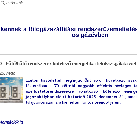
10, csütörtök
kennek a földgázszállítási rendszerüzemeltetés
os gázévben
 Fűtő/hűtő rendszerek kötelező energetikai felülvizsgálata we
26, hétfő
E
zúton tisztelettel meghívjuk Önt soron következő sza
fókuszában a
70 kW-nál nagyobb effektív névleges te
szellőztetőrendszerekre
vonatkozó
kötelező energe
jogszabályban előírt határidő 2025. december 31.,
amely
tulajdonos számára kiemelten fontos teendőt jelent.
nformációk itt