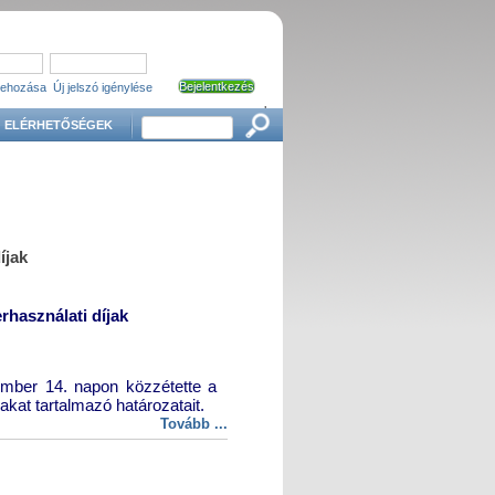
trehozása
Új jelszó igénylése
'
Keresés
ELÉRHETŐSÉGEK
íjak
rhasználati díjak
mber 14. napon közzétette a
akat tartalmazó határozatait.
Tovább ...