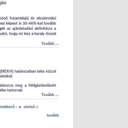
éjén
böző futamidejű és elszámolási
thez képest is 30-46%-kal tovább
ét az ajánlatadási aktivitásra a
dni, hogy mi lesz a tavaly ősszel
Tovább ...
(MEKH) határozatban tette közzé
mértékét.
ározza meg a földgáztárolásért
rébe tartoznak.
Tovább ...
övetkező ›
utolsó »
tovább