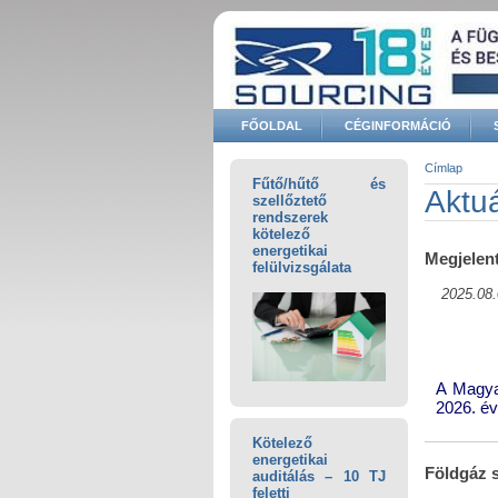
Ugrás a tartalomra
FŐOLDAL
CÉGINFORMÁCIÓ
Keresés űrlap
Címlap
Fűtő/hűtő és
Jelenle
Aktuá
szellőztető
rendszerek
kötelező
energetikai
Megjelent
felülvizsgálata
2025.08.
A Magya
2026. év
Kötelező
energetikai
Földgáz s
auditálás – 10 TJ
feletti