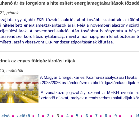
hanó ár és forgalom a hitelesített energiamegtakarítások tőzsd
21, péntek
ezajlott egy újabb EKR tőzsdei aukció, ahol tovább szakadtak a külön
ű hitelesített energiamegtakarítások árai. Még a novemberi alacsony szin
teljesülési árak. A novemberi aukció után továbbra is rányomta a bélyeg
ási rendszer körüli bizonytalanság, mivel a mai napig nem lehet biztosan tu
mlített, aztán visszavont EKR rendszer szigorításának kifutása.
nek az egyes földgáztárolási díjak
13, csütörtök
A Magyar Energetikai és Közmű-szabályozási Hivatal 
a 2025/2026-os tárolói évre szóló földgáztárolási díjak 
A vonatkozó jogszabály szerint a MEKH évente hat
fizetendő díjakat, melyek a rendszerhasználati díjak kö
« első
‹ előző
1
2
3
4
5
6
7
8
9
…
k