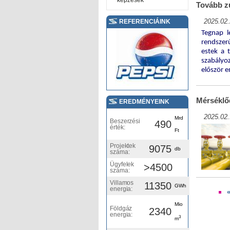
képzések
Tovább zu
2025.02.
REFERENCIÁINK
Tegnap l
rendszer
estek a 
szabályoz
először e
Mérséklőd
EREDMÉNYEINK
2025.02.
Mrd
Beszerzési
490
érték:
Ft
Projektek
9075
db
száma:
Ügyfelek
>4500
száma:
Villamos
11350
GWh
energia:
Oldalak
Mio
Földgáz
2340
energia:
3
m