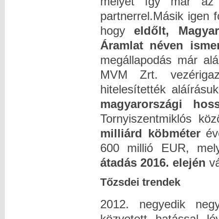
melyet így már az 
partnerrel.Másik igen
hogy
eldőlt, Magya
Áramlat néven ismer
megállapodás már alá
MVM Zrt. vezérigaz
hitelesítették aláírá
magyarországi h
Tornyiszentmiklós kö
milliárd köbméter
év
600 millió EUR, mely
átadás 2016. elején
vá
Tőzsdei trendek
2012. negyedik negy
közvetett hatással l