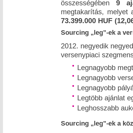
összességében
9 aj
megtakarítás, melyet
73.399.000 HUF (12,0
Sourcing „leg”-ek a ve
2012. negyedik negyedé
versenypiaci szegmen
Legnagyobb megt
Legnagyobb verse
Legnagyobb pályá
Legtöbb ajánlat e
Leghosszabb auk
Sourcing „leg”-ek a kö