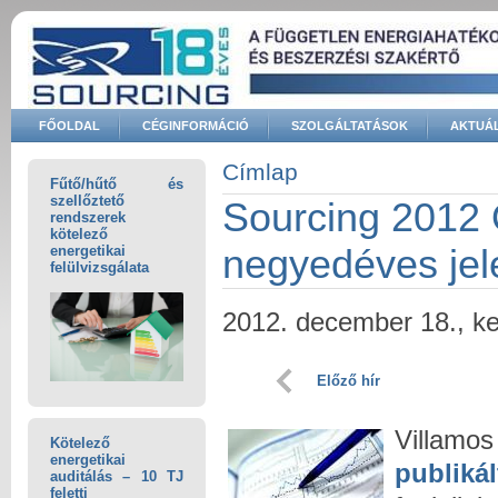
Ugrás a tartalomra
FŐOLDAL
CÉGINFORMÁCIÓ
SZOLGÁLTATÁSOK
AKTUÁL
Keresés űrlap
Címlap
Fűtő/hűtő és
Jelenlegi hely
szellőztető
Sourcing 2012 
rendszerek
kötelező
negyedéves jel
energetikai
felülvizsgálata
2012. december 18., k
Előző hír
Villamo
Kötelező
energetikai
publiká
auditálás – 10 TJ
feletti