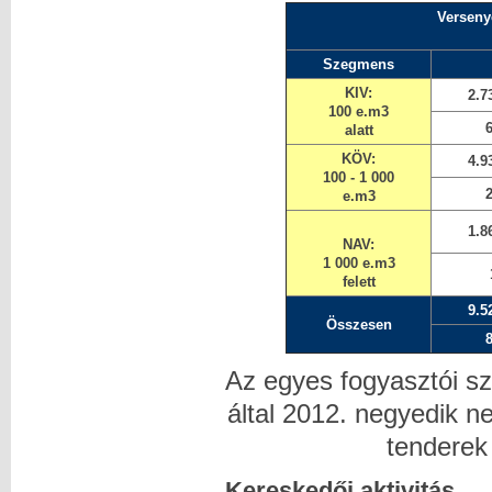
Verseny
Szegmens
KIV:
2.7
100 e.m3
alatt
KÖV:
4.9
100 - 1 000
e.m3
1.8
NAV:
1 000 e.m3
felett
9.5
Összesen
Az egyes fogyasztói s
által 2012. negyedik n
tenderek
Kereskedői aktivitás