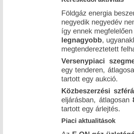
Földgáz energia beszer
negyedik negyedév nem
így ennek megfelelően
legnagyobb
, ugyanak
megtendereztetett felha
Versenypiaci szegm
egy tenderen, átlagos
tartott egy aukció.
Közbeszerzési szfér
eljárásban, átlagosan
tartott egy árlejtés.
Piaci aktualitások