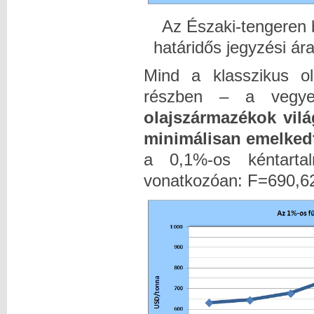
Az Északi-tengeren
határidős jegyzési á
Mind a klasszikus ol
részben – a vegyes
olajszármazékok vilá
minimálisan emelked
a 0,1%-os kéntarta
vonatkozóan: F=690,6