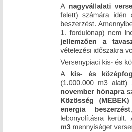
A
nagyvállalati ver
felett) számára idén 
beszerzést. Amennyiben
1. fordulónap) nem in
jellemzően a tavas
vételezési időszakra vo
Versenypiaci kis- és k
A
kis- és
középfo
(1.000.000 m3 alatt)
november hónapra
sz
Közösség (MEBEK)
energia beszerzést
lebonyolításra kerül
m3
mennyiséget verse