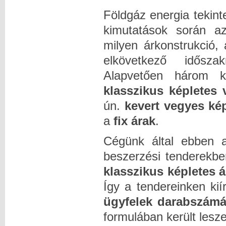
Földgáz energia tekint
kimutatások során az
milyen árkonstrukció,
elkövetkező idősza
Alapvetően három ko
klasszikus képletes 
ún.
kevert vegyes ké
a
fix árak
.
Cégünk által ebben a
beszerzési tenderekben
klasszikus képletes 
Így a tendereinken kií
ügyfelek darabszámá
formulában került lesz