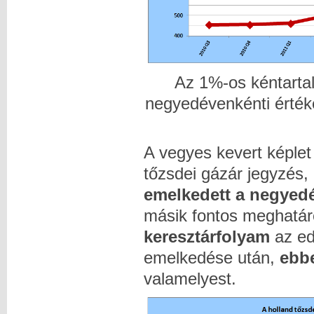
Az 1%-os kéntartal
negyedévenkénti érték
A vegyes kevert képlet
tőzsdei gázár jegyzés,
emelkedett a negyed
másik fontos meghatár
keresztárfolyam
az ed
emelkedése után,
ebb
valamelyest.