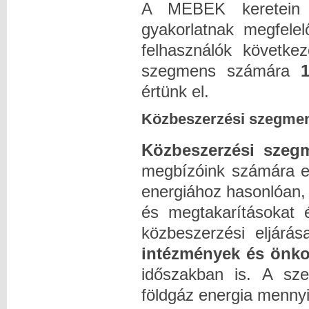
A MEBEK keretein b
gyakorlatnak megfel
felhasználók követke
szegmens számára
értünk el.
Közbeszerzési szegme
Közbeszerzési szeg
megbízóink számára e
energiához hasonlóan,
és megtakarításokat é
közbeszerzési eljárá
intézmények és önk
időszakban is. A s
földgáz energia mennyi