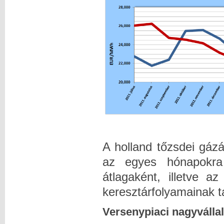
A holland tőzsdei gáz
az egyes hónapokra
átlagaként, illetve
keresztárfolyamainak t
Versenypiaci nagyválla