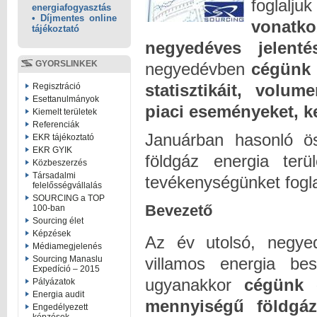
foglalju
energiafogyasztás
• Díjmentes online
vonatko
tájékoztató
negyedéves jelenté
GYORSLINKEK
negyedévben
cégünk 
statisztikáit, volum
Regisztráció
Esettanulmányok
piaci eseményeket, ke
Kiemelt területek
Referenciák
Januárban hasonló ös
EKR tájékoztató
EKR GYIK
földgáz energia ter
Közbeszerzés
Társadalmi
tevékenységünket fogla
felelősségvállalás
SOURCING a TOP
Bevezető
100-ban
Sourcing élet
Képzések
Az év utolsó, negye
Médiamegjelenés
villamos energia bes
Sourcing Manaslu
Expedíció – 2015
ugyanakkor
cégünk 
Pályázatok
Energia audit
mennyiségű földgáz
Engedélyezett