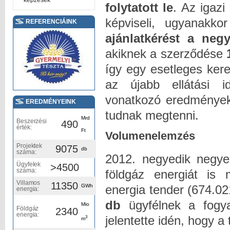
képzések
folytatott le
. Az igaz
képviseli, ugyanakk
REFERENCIÁINK
ajánlatkérést a neg
akiknek a szerződése
így egy esetleges ker
az újabb ellátási i
vonatkozó eredmények
EREDMÉNYEINK
tudnak megtenni.
Mrd
Beszerzési
490
érték:
Ft
Volumenelemzés
Projektek
9075
db
száma:
2012. negyedik negy
Ügyfelek
>4500
száma:
földgáz energiát is
Villamos
11350
energia tender (674.0
GWh
energia:
db
ügyfélnek a fogya
Mio
Földgáz
2340
energia:
jelentette idén, hogy 
3
m