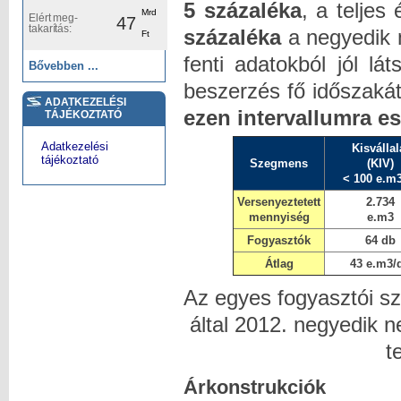
5 százaléka
, a telje
Mrd
Elért meg-
47
takarítás:
százaléka
a negyedik 
Ft
fenti adatokból jól l
Bővebben ...
beszerzés fő időszakát
ADATKEZELÉSI
ezen intervallumra es
TÁJÉKOZTATÓ
Adatkezelési
Kisvállal
tájékoztató
Szegmens
(KIV)
< 100 e.m3
Versenyeztetett
2.734
mennyiség
e.m3
Fogyasztók
64 db
Átlag
43 e.m3/
Az egyes fogyasztói s
által 2012. negyedik 
t
Árkonstrukciók