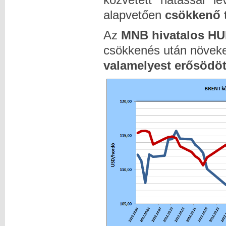
alapvetően
csökkenő 
Az
MNB hivatalos H
csökkenés után növeke
valamelyest erősödött