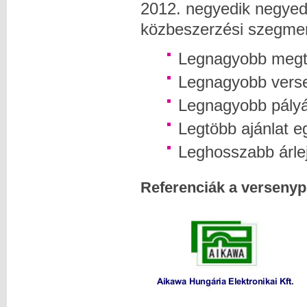
2012. negyedik negyedé
közbeszerzési szegme
Legnagyobb megt
Legnagyobb verse
Legnagyobb pályá
Legtöbb ajánlat e
Leghosszabb árle
Referenciák a versenypi