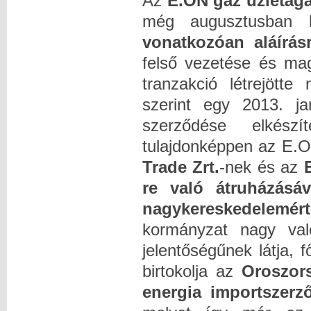
Az
E.ON gáz üzletágá
még augusztusban 
vonatkozóan aláírás
felső vezetése és mag
tranzakció létrejött
szerint egy 2013. ja
szerződése elkész
tulajdonképpen az E.O
Trade Zrt.
-nek és az
re való átruházásáv
nagykereskedelemért
kormányzat nagy való
jelentőségűnek látja,
birtokolja az
Oroszor
energia importszerz