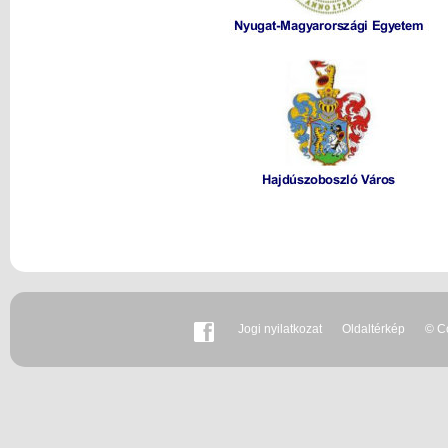
Jogi nyilatkozat
Oldaltérkép
© Co