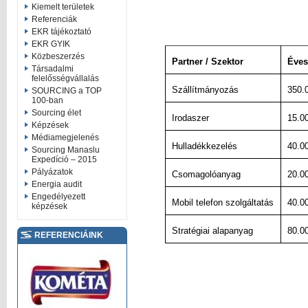
Kiemelt területek
Referenciák
EKR tájékoztató
EKR GYIK
Közbeszerzés
Partner / Szektor
Éves
Társadalmi
felelősségvállalás
Szállítmányozás
350.
SOURCING a TOP
100-ban
Sourcing élet
Irodaszer
15.0
Képzések
Médiamegjelenés
Hulladékkezelés
40.0
Sourcing Manaslu
Expedíció – 2015
Pályázatok
Csomagolóanyag
20.0
Energia audit
Engedélyezett
Mobil telefon szolgáltatás
40.0
képzések
Stratégiai alapanyag
80.0
REFERENCIÁINK