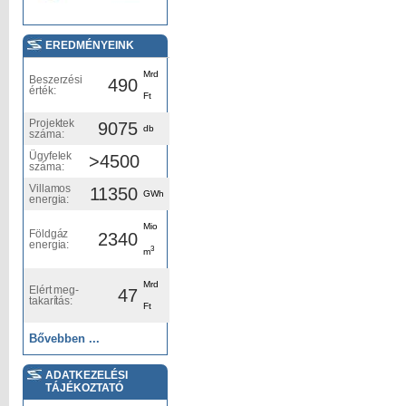
EREDMÉNYEINK
Mrd
Beszerzési
490
érték:
Ft
Projektek
9075
db
száma:
Ügyfelek
>4500
száma:
Villamos
11350
GWh
energia:
Mio
Földgáz
2340
energia:
3
m
Mrd
Elért meg-
47
takarítás:
Ft
Bővebben ...
ADATKEZELÉSI
TÁJÉKOZTATÓ