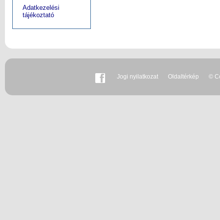
Adatkezelési
tájékoztató
Jogi nyilatkozat
Oldaltérkép
© Co