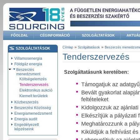
Ugrás a tartalomra
FŐOLDAL
CÉGINFORMÁCIÓ
SZOLGÁLTATÁSOK
AKTUÁL
Keresés űrlap
»
»
Címlap
Szolgáltatások
Beszerzés menedzsm
SZOLGÁLTATÁSOK
Jelenlegi hely
Tenderszervezés
Villamosenergia
Földgáz energia
Beszerzés
Szolgáltatásunk keretében:
menedzsment
Költségelemzés
Támogatjuk az adatgyűjt
Tenderszervezés
Elektronikus aukció
Bevált gyakorlat alapj
Kiemelt területek
feltételeket
Közbeszerzés
Kidolgozzuk az ajánlati
Beszerzési Közösség
Energiamenedzsment
Elkészítjük a pályázati 
Energia audit
Meghatározzunk a pályá
Engedélyezett
képzéseink
Kiküldjük a felhívást é
Lebonyolítjuk az ajánla