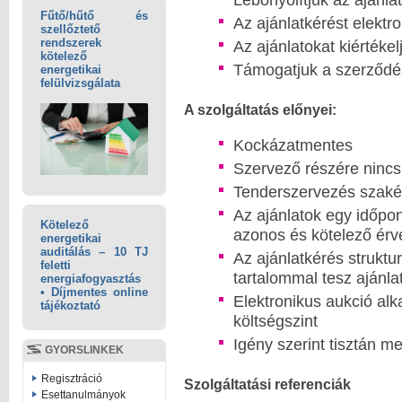
Fűtő/hűtő és
Az ajánlatkérést elektr
szellőztető
rendszerek
Az ajánlatokat kiértéke
kötelező
Támogatjuk a szerződés
energetikai
felülvizsgálata
A szolgáltatás előnyei:
Kockázatmentes
Szervező részére nincs
Tenderszervezés szakért
Az ajánlatok egy időpo
Kötelező
azonos és kötelező ér
energetikai
auditálás – 10 TJ
Az ajánlatkérés struktu
feletti
tartalommal tesz ajánla
energiafogyasztás
• Díjmentes online
Elektronikus aukció alk
tájékoztató
költségszint
Igény szerint tisztán m
GYORSLINKEK
Regisztráció
Szolgáltatási referenciák
Esettanulmányok