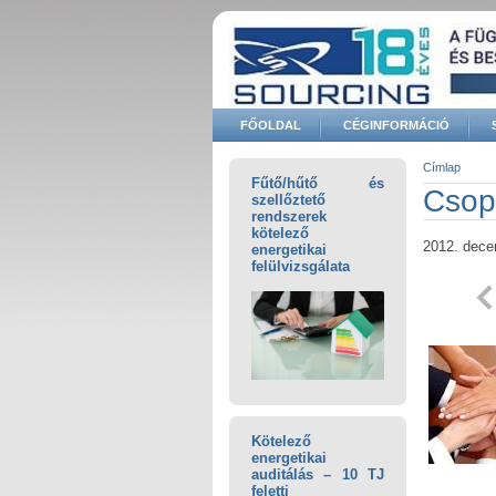
Ugrás a tartalomra
FŐOLDAL
CÉGINFORMÁCIÓ
Keresés űrlap
Címlap
Fűtő/hűtő és
Jelenle
Csop
szellőztető
rendszerek
kötelező
2012. dece
energetikai
felülvizsgálata
Kötelező
energetikai
auditálás – 10 TJ
feletti