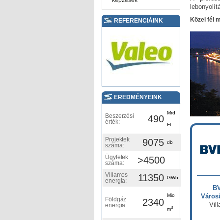
képzések
lebonyolít
Közel fél 
REFERENCIÁINK
EREDMÉNYEINK
Mrd
Beszerzési
490
érték:
Ft
Projektek
9075
db
száma:
Ügyfelek
>4500
száma:
Villamos
11350
GWh
energia:
BV
Mio
Városü
Földgáz
2340
Vil
energia:
3
m