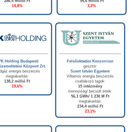
286,4 millió Ft
54,6 millió Ft
14,8%
3,2%
K Holding Budapesti
Felsőoktatási Konzorciun
zemeltetési Központ Zrt.
gesztor:
dgáz energia beszerzés
Szent István Egyetem
megtakaritás:
Villamos energia beszerzés
138,2 millió Ft
csatlakozó tagok:
19,6%
15 intézmény
mennyiség/ becsült érték:
56,1 GWh/ 1 230 M Ft
megtakaritás:
234,4 millió Ft
23,1%