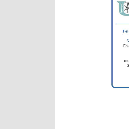
Fel
S
Föl
me