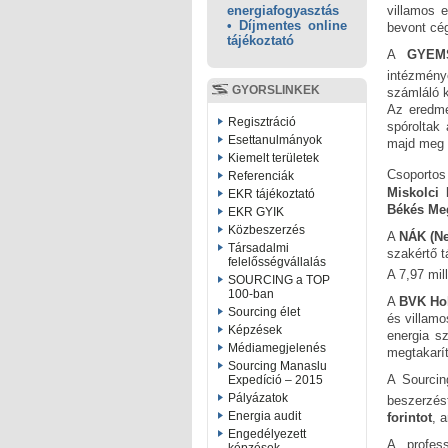
villamos 
energiafogyasztás
• Díjmentes online
bevont cég
tájékoztató
A
GYEM
intézmény
GYORSLINKEK
számláló 
Az eredmén
Regisztráció
spóroltak 
Esettanulmányok
majd meg 
Kiemelt területek
Csoportos
Referenciák
Miskolci 
EKR tájékoztató
Békés Meg
EKR GYIK
Közbeszerzés
A
NÁK (Ne
Társadalmi
szakértő t
felelősségvállalás
A 7,97 mil
SOURCING a TOP
100-ban
A
BVK Hol
Sourcing élet
és villamo
Képzések
energia s
Médiamegjelenés
megtakarí
Sourcing Manaslu
A Sourci
Expedíció – 2015
Pályázatok
beszerzést
Energia audit
forintot
, 
Engedélyezett
A profes