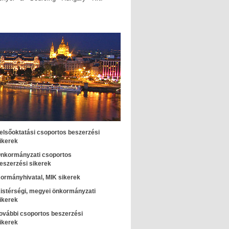
elsőoktatási csoportos beszerzési
ikerek
nkormányzati csoportos
eszerzési sikerek
ormányhivatal, MIK sikerek
istérségi, megyei önkormányzati
ikerek
ovábbi csoportos beszerzési
ikerek