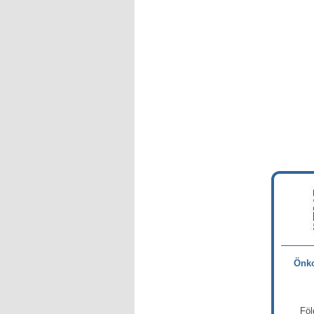
Önko
Föl