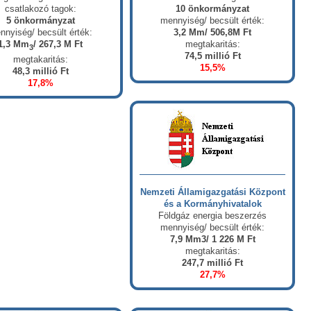
csatlakozó tagok:
10 önkormányzat
5 önkormányzat
mennyiség/ becsült érték:
nnyiség/ becsült érték:
3,2 Mm/ 506,8M Ft
1,3 Mm
/ 267,3 M Ft
megtakaritás:
3
74,5 millió Ft
megtakaritás:
15,5%
48,3 millió Ft
17,8%
Nemzeti Államigazgatási Központ
és a Kormányhivatalok
Földgáz energia beszerzés
mennyiség/ becsült érték:
7,9 Mm3/ 1 226 M Ft
megtakaritás:
247,7 millió Ft
27,7%