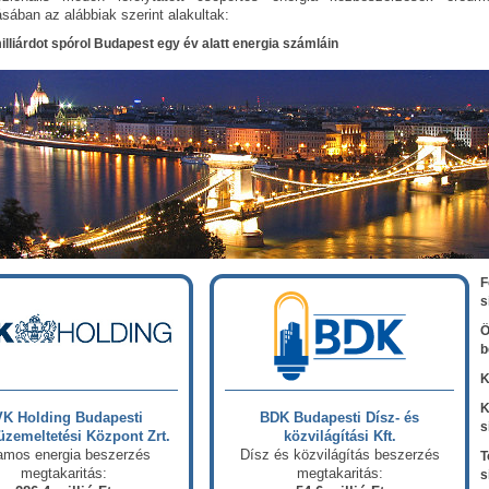
ásában az alábbiak szerint alakultak:
milliárdot spórol Budapest egy év alatt energia számláin
F
s
Ö
b
K
K
K Holding Budapesti
BDK Budapesti Dísz- és
s
zemeltetési Központ Zrt.
közvilágítási Kft.
lamos energia beszerzés
Dísz és közvilágítás beszerzés
T
megtakaritás:
megtakaritás:
s