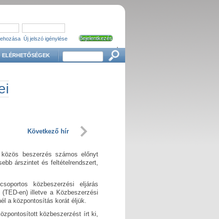
trehozása
Új jelszó igénylése
'
Keresés
ELÉRHETŐSÉGEK
ei
Következő hír
 közös beszerzés számos előnyt
ebb árszintet és feltételrendszert,
soportos közbeszerzési eljárás
 (TED-en) illetve a Közbeszerzési
él a központosítás korát éljük.
pontosított közbeszerzést írt ki,