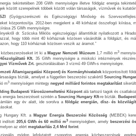
energia tekintetében 208 GWh mennyiségre illetve földgáz energia tekintet
ek között szerepelnek többek között volán társaságok, vízművek és kutatói
SZI
(Gyógyszerészeti és Egészségügyi Minőség- és Szervezetfejlesz
eket központosítja. 2012-ben megjelent a 48 kórházat összefogó kiírása, m
kiírása 25 GWh mennyiségre.
yekről dr. Szócska Miklós egészségügyi államtitkát nyilatkozott a Hirado.h
azzal, hogy több mint 40 kórháznak közösen vásárolták a földgázt, és másfé
azon, hogy 110 kórháznak közösen veszik az áramot.”
3
 közbeszerzéseket írt ki a
Magyar Nemzeti Múzeum
1,7 millió m
mennyis
Hőszolgáltató Kft.
35 GWh mennyiségre a miskolci intézmények részére, 
yei Vízművek Zrt.
gesztorálásában 3 vízmű 49 GWh-s mennyiségre.
mzeti Államigazgatási Központ) és Kormányhivatalok
központosított föl
ársaságra bízták, amelyet a független beszerzési szakértő
Sourcing Hungar
3
lió m
mennyiségen mintegy
negyed milliárd forintos megtakarítást
sikerült
ding Budapesti Városüzemeltetési Központ
alá tartozó tagok és csatlakoz
s energia beszerzéseit szintén a
Sourcing Hungary Kft
-re bízták.
Budapest 
zámláin egy év alatt, ide sorolva a
földgáz energián, dísz- és közvilág
tásokat.
ng Hungary Kft. a
Magyar Energia Beszerzési Közösség
(MEBEK) kere
3
 indított
205,6
GWh és 60 millió m
mennyiségben, amely
beszerzési ö
amelyen az elért
megtakarítás 2,4 Mrd forint
.
szionális módon lefolytatott csoportos energia közbeszerzések ered