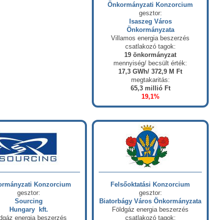
Önkormányzati Konzorcium
gesztor:
Isaszeg Város
Önkormányzata
Villamos energia beszerzés
csatlakozó tagok:
19 önkormányzat
mennyiség/ becsült érték:
17,3 GWh/ 372,9 M Ft
megtakaritás:
65,3 millió Ft
19,1%
rmányzati Konzorcium
Felsőoktatási Konzorcium
gesztor:
gesztor:
Sourcing
Biatorbágy Város Önkormányzata
Hungary kft.
Földgáz energia beszerzés
dgáz energia beszerzés
csatlakozó tagok: