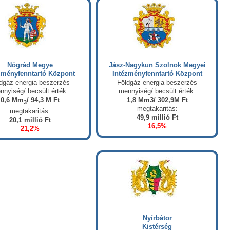
Nógrád Megye
Jász-Nagykun Szolnok Megyei
zményfenntartó Központ
Intézményfenntartó Központ
dgáz energia beszerzés
Földgáz energia beszerzés
nnyiség/ becsült érték:
mennyiség/ becsült érték:
0,6 Mm
/ 94,3 M Ft
1,8 Mm3/ 302,9M Ft
3
megtakaritás:
megtakaritás:
49,9 millió Ft
20,1 millió Ft
16,5%
21,2%
Nyírbátor
Kistérség