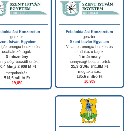
sőoktatási Konzorciun
Felsőoktatási Konzorcium
gesztor:
gesztor:
zent István Egyetem
Szent István Egyetem
dgáz energia beszerzés
Villamos energia beszerzés
csatlakozó tagok:
csatlakozó tagok:
9 intézmény
4 intézmény
nnyiség/ becsült érték:
mennyiség/ becsült érték:
20,4 Mm
/ 2 908 M Ft
25,9 GWh/ 641,8M Ft
3
megtakaritás:
megtakaritás:
185,6 millió Ft
514,5 millió Ft
30,9%
19,8%