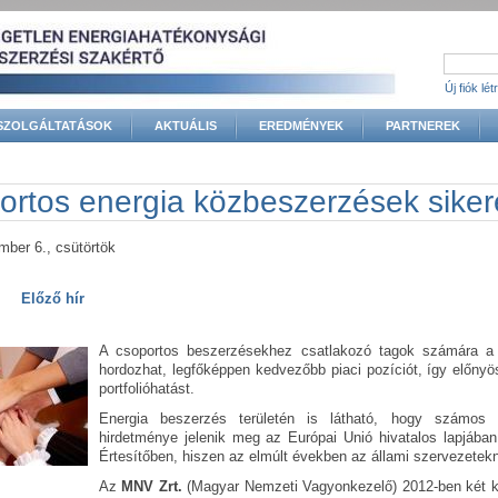
Új fiók lé
SZOLGÁLTATÁSOK
AKTUÁLIS
EREDMÉNYEK
PARTNEREK
gi hely
ortos energia közbeszerzések siker
mber 6., csütörtök
Előző hír
A csoportos beszerzésekhez csatlakozó tagok számára a
hordozhat, legfőképpen kedvezőbb piaci pozíciót, így előnyös
portfolióhatást.
Energia beszerzés területén is látható, hogy számos c
hirdetménye jelenik meg az Európai Unió hivatalos lapjában
Értesítőben, hiszen az elmúlt években az állami szervezetekn
Az
MNV Zrt.
(Magyar Nemzeti Vagyonkezelő) 2012-ben két köz