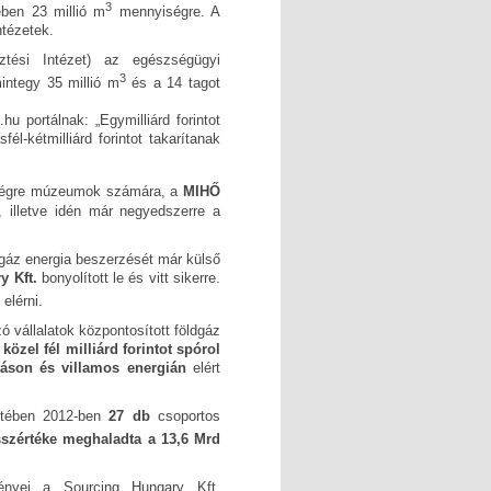
3
ében 23 millió m
mennyiségre. A
ntézetek.
tési Intézet) az egészségügyi
3
integy 35 millió m
és a 14 tagot
u portálnak: „Egymilliárd forintot
l-kétmilliárd forintot takarítanak
égre múzeumok számára, a
MIHŐ
illetve idén már negyedszerre a
dgáz energia beszerzését már külső
y Kft.
bonyolított le és vitt sikerre.
 elérni.
ó vállalatok központosított földgáz
közel fél milliárd forintot spórol
ításon és villamos energián
elért
tében 2012-ben
27 db
csoportos
sszértéke meghaladta a 13,6 Mrd
ményei a Sourcing Hungary Kft.