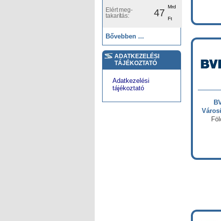
Mrd
Elért meg-
47
takarítás:
Ft
Bővebben ...
ADATKEZELÉSI
TÁJÉKOZTATÓ
Adatkezelési
tájékoztató
BV
Városü
Föl