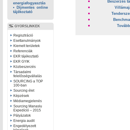
Beszerzés t
energiafogyasztás
Villámaj
• Díjmentes online
tájékoztató
Tendersze
Benchma
Tovább
GYORSLINKEK
Regisztráció
Esettanulmányok
Kiemelt területek
Referenciák
EKR tájékoztató
EKR GYIK
Közbeszerzés
Társadalmi
felelősségvállalás
SOURCING a TOP
100-ban
Sourcing élet
Képzések
Médiamegjelenés
Sourcing Manaslu
Expedíció – 2015
Pályázatok
Energia audit
Engedélyezett