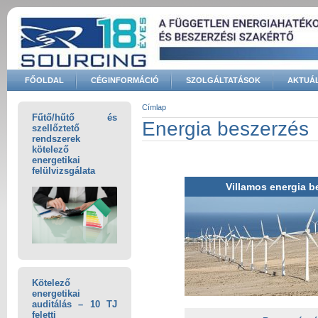
Ugrás a tartalomra
FŐOLDAL
CÉGINFORMÁCIÓ
SZOLGÁLTATÁSOK
AKTUÁL
Keresés űrlap
Címlap
Fűtő/hűtő és
Jelenlegi hely
Energia beszerzés
szellőztető
rendszerek
kötelező
energetikai
felülvizsgálata
Villamos energia b
Kötelező
energetikai
auditálás – 10 TJ
feletti