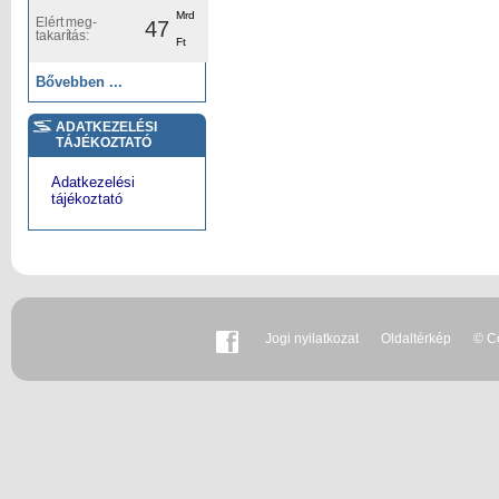
Mrd
Elért meg-
47
takarítás:
Ft
Bővebben ...
ADATKEZELÉSI
TÁJÉKOZTATÓ
Adatkezelési
tájékoztató
Jogi nyilatkozat
Oldaltérkép
© Co