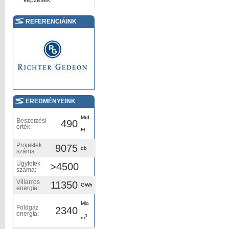
képzések
REFERENCIÁINK
EREDMÉNYEINK
Mrd
Beszerzési
490
érték:
Ft
Projektek
9075
db
száma:
Ügyfelek
>4500
száma:
Villamos
11350
GWh
energia:
Mio
Földgáz
2340
energia:
3
m