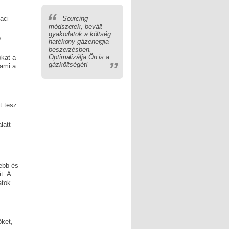
“
aci
Sourcing
módszerek, bevált
gyakorlatok a költség
b
hatékony gázenergia
beszerzésben.
Optimalizálja Ön is a
okat a
”
gázköltségét!
 ami a
t tesz
latt
sebb és
t. A
atok
öket,