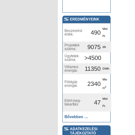
EREDMÉNYEINK
Mrd
Beszerzési
490
érték:
Ft
Projektek
9075
db
száma:
Ügyfelek
>4500
száma:
Villamos
11350
GWh
energia:
Mio
Földgáz
2340
energia:
3
m
Mrd
Elért meg-
47
takarítás:
Ft
Bővebben ...
ADATKEZELÉSI
TÁJÉKOZTATÓ