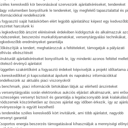
Széles kereskedői kör bevonásával szervezünk ajánlatkéréseket, tendereket
agy volumenben bonyolítunk le tendereket, így megfelelő tapasztalattal és pi
információkkal rendelkezünk
 fogyasztó saját hatáskörben elért legjobb ajánlatához képest egy kedvezőb
rszintet harcolunk ki
A legkedvezőbb árszint elérésének érdekében kidolgoztuk és alkalmazzuk az
módszereket, beszerzési munkafolyamatokat, versenytárgyalási technikákat,
legkedvezőbb eredményeket garantálja
lőkészítjük a tendert, meghatározzuk a feltételeket, támogatjuk a pályázati
elhívás elkészítését
trukturált ajánlatkéréseket bonyolítunk le, így mindenki azonos feltétel mellet
ötelező érvényű ajánlatot
üggetlen szakértőként a fogyasztó érdekeit képviseljük a projekt időtartama a
A kereskedőkkel jó kapcsolatokat ápolunk és naprakész információkkal
endelkezünk az aktuális piaci viszonyokról
 benchmark, piaci információk birtokában látjuk az elérhető árszinteket
 versenytárgyalás során elektronikus aukciós eljárást alkalmazunk, ami erő
isztességes versenyt biztosít és garantálja a legalacsonyabb árak kialakulásá
módszernek köszönhetően az összes ajánlat egy időben érkezik, így az ajánl
érvényessége is együtt kezelhető
 tenderekbe széles kereskedői kört invitálunk, ami több ajánlatot, nagyobb
ersenyt garantál
Csoportos energia beszerzés támogatásával kihasználjuk a mennyiségi előny