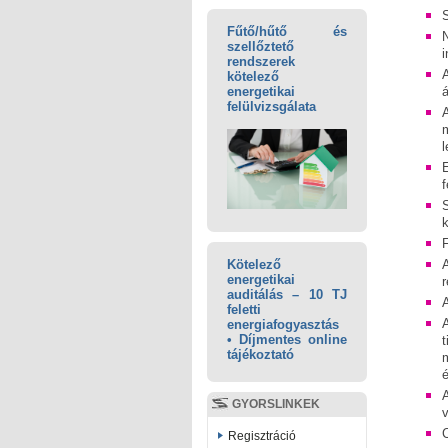
Fűtő/hűtő és
N
szellőztető
rendszerek
A
kötelező
á
energetikai
felülvizsgálata
E
f
S
k
F
Kötelező
energetikai
r
auditálás – 10 TJ
A
feletti
A
energiafogyasztás
• Díjmentes online
t
tájékoztató
A
GYORSLINKEK
v
Regisztráció