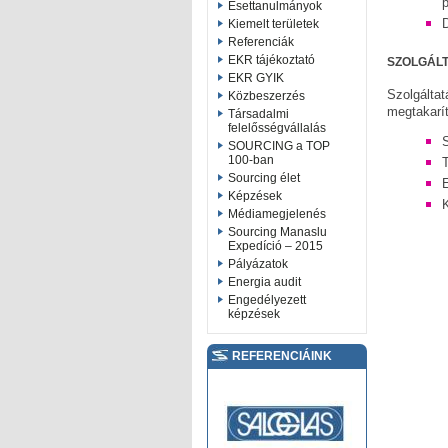
p
Esettanulmányok
D
Kiemelt területek
Referenciák
EKR tájékoztató
SZOLGÁLTA
EKR GYIK
Szolgált
Közbeszerzés
megtakarít
Társadalmi
felelősségvállalás
SOURCING a TOP
100-ban
Sourcing élet
Képzések
Médiamegjelenés
Sourcing Manaslu
Expedíció – 2015
Pályázatok
Energia audit
Engedélyezett
képzések
REFERENCIÁINK