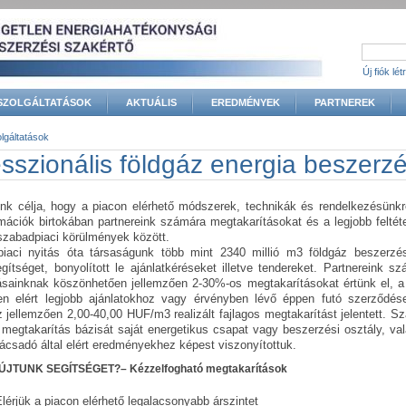
Új fiók lé
SZOLGÁLTATÁSOK
AKTUÁLIS
EREDMÉNYEK
PARTNEREK
lgáltatások
gi hely
sszionális földgáz energia beszerz
nk célja, hogy a piacon elérhető módszerek, technikák és rendelkezésünkre
rmációk birtokában partnereink számára megtakarításokat és a legjobb feltét
 szabadpiaci körülmények között.
iaci nyitás óta társaságunk több mint
2340
millió m3 földgáz beszerzé
egítséget, bonyolított le ajánlatkéréseket illetve tendereket. Partnereink s
tásainknak köszönhetően jellemzően 2-30%-os megtakarításokat értünk el, a
en elért legjobb ajánlatokhoz vagy érvényben lévő éppen futó szerződés
 jellemzően 2,00-40,00 HUF/m3 realizált fajlagos megtakarítást jelentett. 
megtakarítás bázisát saját energetikus csapat vagy beszerzési osztály, va
ácsadó által elért eredményekhez képest viszonyítottuk.
JTUNK SEGÍTSÉGET?– Kézzelfogható megtakarítások
lérjük a piacon elérhető legalacsonyabb árszintet