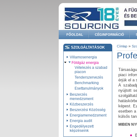
Ugrás a tartalomra
FŐOLDAL
CÉGINFORMÁCIÓ
Keresés űrlap
»
Címlap
Szo
SZOLGÁLTATÁSOK
Jelenle
Profe
Villamosenergia
Földgáz energia
Vételezés a szabad
Társaságu
piacon
piaci info
Tenderszervezés
érjük el a
Benchmarking
A szabadp
Esettanulmányok
nyújtott s
Beszerzés
szolgálta
menedzsment
hatáskörb
Közbeszerzés
képest. Ez
Beszerzési Közösség
esetben a 
Energiamenedzsment
külsős tan
Energia audit
MIBEN NYÚ
Engedélyezett
képzéseink
E