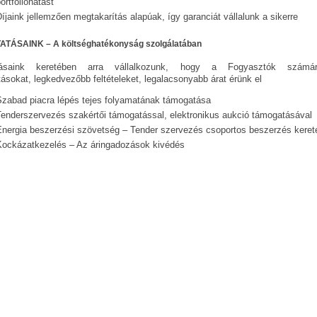
ortfolióhatást
íjaink jellemzően megtakarítás alapúak, így garanciát vállalunk a sikerre
TÁSAINK – A költséghatékonyság szolgálatában
atásaink keretében arra vállalkozunk, hogy a Fogyasztók szám
ásokat, legkedvezőbb feltételeket, legalacsonyabb árat érünk el
Szabad piacra lépés tejes folyamatának támogatása
Tenderszervezés szakértői támogatással, elektronikus aukció támogatásával
Energia beszerzési szövetség – Tender szervezés csoportos beszerzés kere
Kockázatkezelés – Az áringadozások kivédés