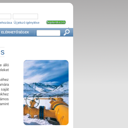
trehozása
Új jelszó igénylése
'
Keresés
ELÉRHETŐSÉGEK
és
 álló
eleket
séhez
zámára
 saját
ekhez
Számos
lamint