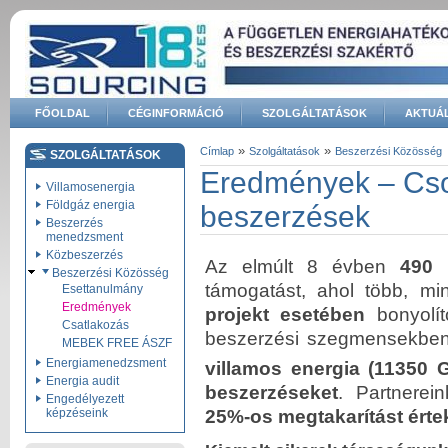
Ugrás a tartalomra
FŐOLDAL
CÉGINFORMÁCIÓ
SZOLGÁLTATÁSOK
AKTUÁL
Keresés űrlap
»
»
Címlap
Szolgáltatások
Beszerzési Közösség
SZOLGÁLTATÁSOK
Jelenlegi hely
Eredmények – Cso
Villamosenergia
Földgáz energia
beszerzések
Beszerzés
menedzsment
Közbeszerzés
Az elmúlt 8 évben
490
m
Beszerzési Közösség
támogatást, ahol több, mi
Esettanulmány
Eredmények
projekt esetében
bonyolít
Csatlakozás
beszerzési szegmensekben
MEBEK FREE ÁSZF
Energiamenedzsment
villamos energia (
11350
G
Energia audit
beszerzéseket
. Partnerei
Engedélyezett
képzéseink
25%-os megtakarítást érte