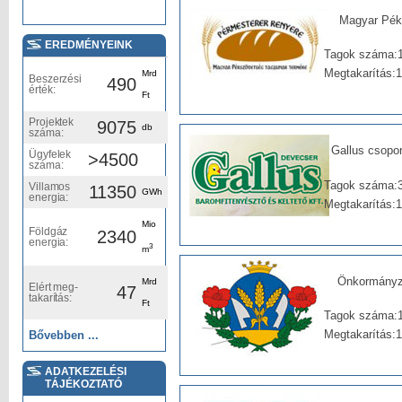
Magyar Pék
EREDMÉNYEINK
Tagok száma:
Megtakarítás:
Mrd
Beszerzési
490
érték:
Ft
Projektek
9075
db
száma:
Gallus csopo
Ügyfelek
>4500
száma:
Tagok száma:
Villamos
11350
GWh
energia:
Megtakarítás:
Mio
Földgáz
2340
energia:
3
m
Önkormányza
Mrd
Elért meg-
47
takarítás:
Ft
Tagok száma:1
Megtakarítás:
Bővebben ...
ADATKEZELÉSI
TÁJÉKOZTATÓ