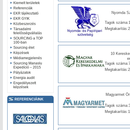
Kiemelt területek
Referenciák
Nyomda Sz
EKR tájékoztató
EKR GYIK
Tagok száma:
Közbeszerzés
Megtakarítás:
Társadalmi
felelősségvállalás
SOURCING a TOP
100-ban
Sourcing élet
Képzések
10 Kereske
Médiamegjelenés
e
Tagok száma:7
Sourcing Manaslu
Expedíció – 2015
Megtakarítás:
Pályázatok
Energia audit
Engedélyezett
képzések
Magyarmet Önt
REFERENCIÁINK
Tagok száma:
Megtakarítás: