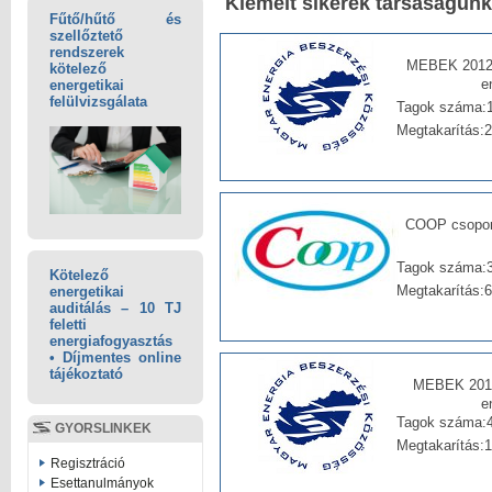
Kiemelt sikerek társaságunk
Fűtő/hűtő és
szellőztető
rendszerek
MEBEK 2012 
kötelező
e
energetikai
felülvizsgálata
Tagok száma:
Megtakarítás:
COOP csoport
Tagok száma:3
Kötelező
Megtakarítás:
energetikai
auditálás – 10 TJ
feletti
energiafogyasztás
• Díjmentes online
tájékoztató
MEBEK 2012 
e
Tagok száma:
GYORSLINKEK
Megtakarítás:
Regisztráció
Esettanulmányok