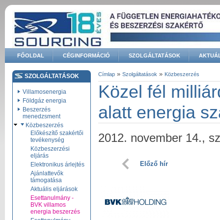
Ugrás a tartalomra
FŐOLDAL
CÉGINFORMÁCIÓ
SZOLGÁLTATÁSOK
AKTUÁL
Keresés űrlap
»
»
Címlap
Szolgáltatások
Közbeszerzés
SZOLGÁLTATÁSOK
Jelenlegi hely
Közel fél milli
Villamosenergia
Földgáz energia
alatt energia s
Beszerzés
menedzsment
Közbeszerzés
Előkészítő szakértői
2012. november 14., s
tevékenység
Közbeszerzési
eljárás
Előző hír
Elektronikus árlejtés
Ajánlattevők
támogatása
Aktuális eljárások
Esettanulmány -
BVK villamos
energia beszerzés