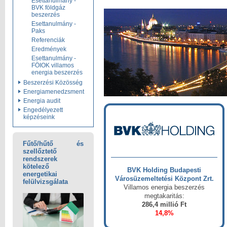
Esettanulmány -
BVK földgáz
beszerzés
Esettanulmány -
Paks
Referenciák
Eredmények
Esettanulmány -
FÖIOK villamos
energia beszerzés
Beszerzési Közösség
Energiamenedzsment
Energia audit
Engedélyezett
képzéseink
Fűtő/hűtő és
szellőztető
rendszerek
kötelező
BVK Holding Budapesti
energetikai
Városüzemeltetési Központ Zrt.
felülvizsgálata
Villamos energia beszerzés
megtakaritás:
286,4 millió Ft
14,8%