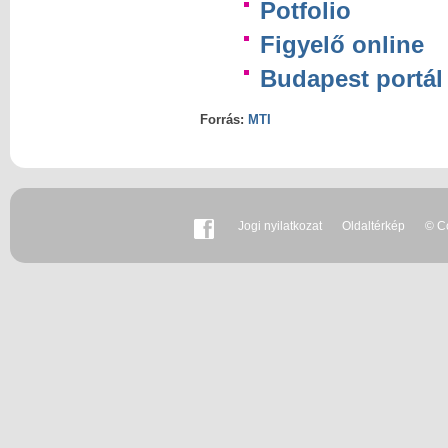
Potfolio
Figyelő online
Budapest portál
Forrás:
MTI
Jogi nyilatkozat
Oldaltérkép
© Co