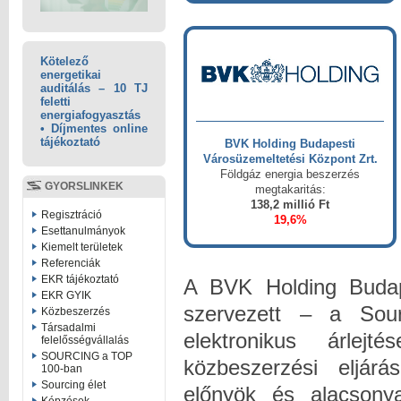
Kötelező
energetikai
auditálás – 10 TJ
feletti
energiafogyasztás
• Díjmentes online
tájékoztató
BVK Holding Budapesti
Városüzemeltetési Központ Zrt.
Földgáz energia beszerzés
GYORSLINKEK
megtakaritás:
138,2 millió Ft
Regisztráció
19,6%
Esettanulmányok
Kiemelt területek
Referenciák
EKR tájékoztató
A BVK Holding Budape
EKR GYIK
szervezett – a Sourc
Közbeszerzés
Társadalmi
elektronikus árlejt
felelősségvállalás
SOURCING a TOP
közbeszerzési eljár
100-ban
Sourcing élet
előnyök és alacson