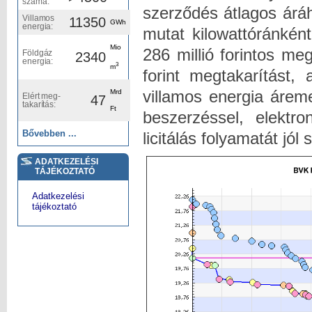
száma:
szerződés átlagos áráh
Villamos
11350
GWh
energia:
mutat kilowattóránkén
Mio
286 millió forintos meg
Földgáz
2340
energia:
3
m
forint megtakarítást,
villamos energia áreme
Mrd
Elért meg-
47
takarítás:
Ft
beszerzéssel, elektro
Bővebben ...
licitálás folyamatát jól 
ADATKEZELÉSI
TÁJÉKOZTATÓ
Adatkezelési
tájékoztató