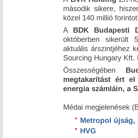
második sikere, his
közel 140 millió forinto
A
BDK Budapesti Dí
októberben sikerült 5
aktuális árszintjéhez 
Sourcing Hungary Kft.
Összességében
Bu
megtakarítást ért e
energia számláin, a 
Médai megjelenések (B
Metropol újság, 
HVG