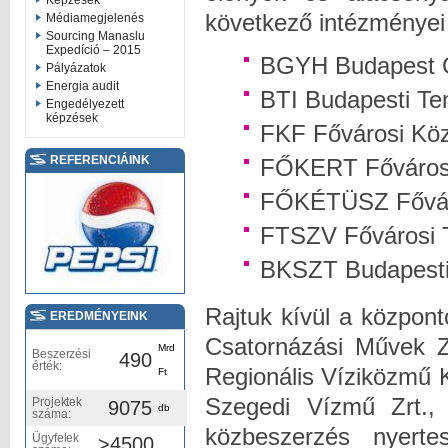
Képzések
következő intézményei 
Médiamegjelenés
Sourcing Manaslu
Expedíció – 2015
BGYH Budapest Gy
Pályázatok
Energia audit
BTI Budapesti Tem
Engedélyezett
képzések
FKF Fővárosi Közt
REFERENCIÁINK
FŐKERT Fővárosi 
FŐKÉTÜSZ Főváro
FTSZV Fővárosi Te
BKSZT Budapesti S
Rajtuk kívül a közpon
EREDMÉNYEINK
Csatornázási Művek Zr
Mrd
Beszerzési
490
érték:
Regionális Víziközmű K
Ft
Szegedi Vízmű Zrt., 
Projektek
9075
db
száma:
közbeszerzés nyerte
Ügyfelek
>4500