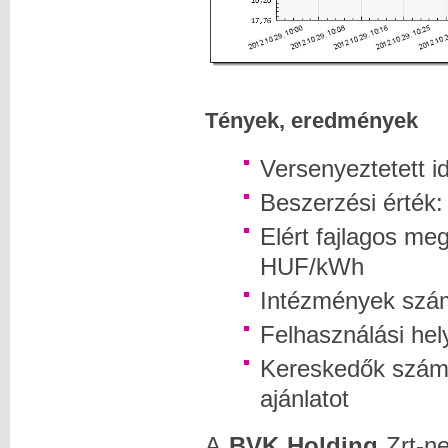
Tények, eredmények
Versenyeztetett i
Beszerzési érték
Elért fajlagos me
HUF/kWh
Intézmények szá
Felhasználási he
Kereskedők száma
ajánlatot
A
BVK Holding
Zrt-ne