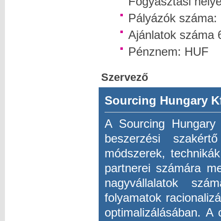
Fogyasztási hely
Pályázók száma: 
Ajánlatok száma 
Pénznem: HUF
Szervező
Sourcing Hungary Kf
A Sourcing Hungary K
beszerzési szakért
módszerek, technikák,
partnerei számára me
nagyvállalatok szá
folyamatok racionaliz
optimalizálásában. A