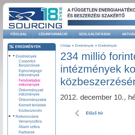
Ugrás a tartalomra
FŐOLDAL
CÉGINFORMÁCIÓ
SZOLGÁLTATÁSOK
AKTUÁL
Keresés űrlap
»
»
Címlap
Eredmények
Eredmények
EREDMÉNYEK
Jelenlegi hely
234 millió forin
Eredmények
Csoportos
intézmények ko
Beszerzések
Egészségügyi
Intézmények
közbeszerzésé
Felsőoktatási
intézmények
Önkormányzati
intézmények
2012. december 10., hé
Önkormányzatok
Kiemelt területek
Közbeszerzés
Előző hír
Referenciáink
Versenyszféra
Állami szféra
Partnerek