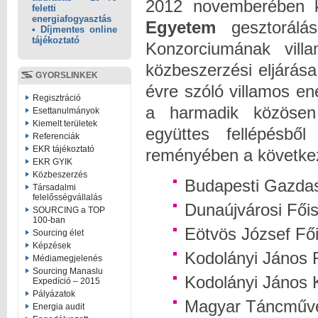
2012 novemberében k
feletti
energiafogyasztás
Egyetem
gesztorálás
• Díjmentes online
tájékoztató
Konzorciumának villa
közbeszerzési eljárás
GYORSLINKEK
évre szóló villamos en
Regisztráció
a harmadik közösen
Esettanulmányok
Kiemelt területek
együttes fellépésb
Referenciák
EKR tájékoztató
reményében a következ
EKR GYIK
Közbeszerzés
Budapesti Gazdas
Társadalmi
felelősségvállalás
Dunaújvárosi Főis
SOURCING a TOP
100-ban
Eötvös József Fő
Sourcing élet
Képzések
Kodolányi János 
Médiamegjelenés
Sourcing Manaslu
Kodolányi János 
Expedíció – 2015
Pályázatok
Magyar Táncművé
Energia audit