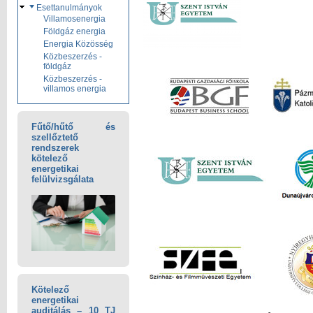
Esettanulmányok
Villamosenergia
Földgáz energia
Energia Közösség
Közbeszerzés -
földgáz
Közbeszerzés -
villamos energia
Fűtő/hűtő és
szellőztető
rendszerek
kötelező
energetikai
felülvizsgálata
Kötelező
energetikai
auditálás – 10 TJ