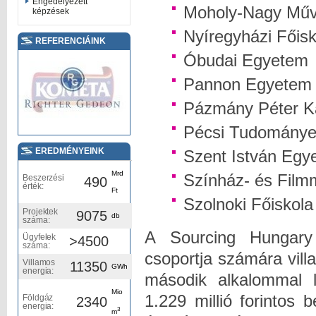
Engedélyezett
Moholy-Nagy Műv
képzések
Nyíregyházi Főisk
REFERENCIÁINK
Óbudai Egyetem
Pannon Egyetem
Pázmány Péter K
Pécsi Tudomány
EREDMÉNYEINK
Szent István Egy
Mrd
Színház- és Film
Beszerzési
490
érték:
Ft
Szolnoki Főiskola
Projektek
9075
db
száma:
A Sourcing Hungary 
Ügyfelek
>4500
száma:
csoportja számára vil
Villamos
11350
GWh
energia:
második alkalommal le
Mio
1.229 millió forintos 
Földgáz
2340
energia:
3
m