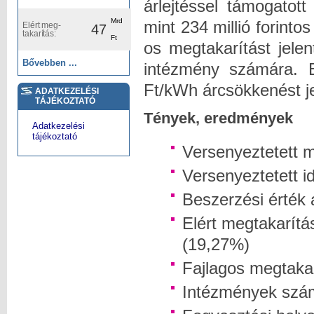
árlejtéssel támogatot
Mrd
mint 234 millió forinto
Elért meg-
47
takarítás:
Ft
os megtakarítást jelen
Bővebben ...
intézmény számára. E
Ft/kWh árcsökkenést je
ADATKEZELÉSI
TÁJÉKOZTATÓ
Tények, eredmények
Adatkezelési
tájékoztató
Versenyeztetett 
Versenyeztetett i
Beszerzési érték 
Elért megtakarítá
(19,27%)
Fajlagos megtaka
Intézmények szá