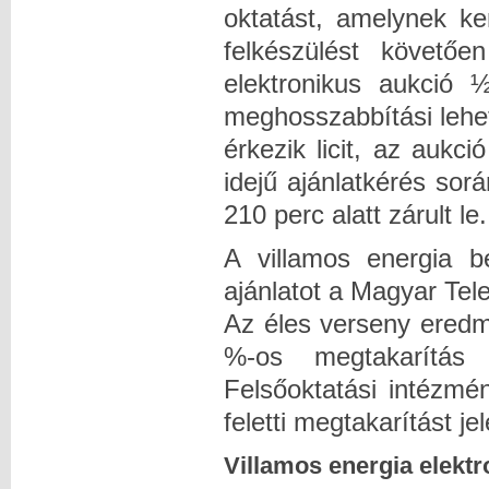
oktatást, amelynek ke
felkészülést követő
elektronikus aukció ½
meghosszabbítási lehe
érkezik licit, az auk
idejű ajánlatkérés sorá
210 perc alatt zárult le.
A villamos energia b
ajánlatot a Magyar Tele
Az éles verseny eredm
%-os megtakarítás 
Felsőoktatási intézmé
feletti megtakarítást jel
Villamos energia elektr