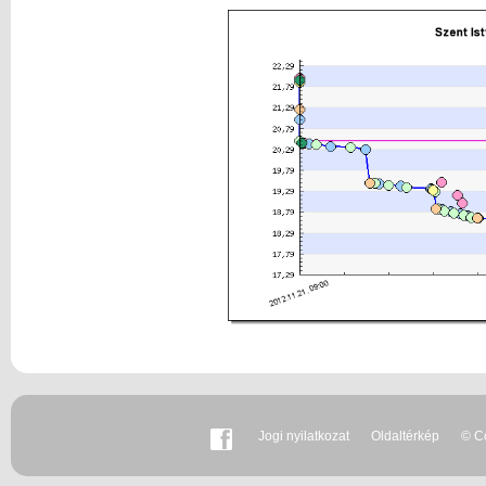
Jogi nyilatkozat
Oldaltérkép
© Co